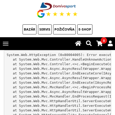
★
★
★
★
★
BAZÁR
SERVIS
POŽIČOVŇA
E-SHOP
0
Toggle
navigation
System.Web.HttpException (0x80004005): Error executi
   at System.Web.Mvc.Controller.HandleUnknownAction(S
   at System.Web.Mvc.Controller.<>c.<BeginExecuteCore
   at System.Web.Mvc.Async.AsyncResultWrapper.Wrapped
   at System.Web.Mvc.Controller.EndExecuteCore(IAsync
   at System.Web.Mvc.Async.AsyncResultWrapper.Wrapped
   at System.Web.Mvc.Controller.EndExecute(IAsyncResu
   at System.Web.Mvc.MvcHandler.<>c.<BeginProcessRequ
   at System.Web.Mvc.Async.AsyncResultWrapper.Wrapped
   at System.Web.Mvc.MvcHandler.EndProcessRequest(IAs
   at System.Web.Mvc.HttpHandlerUtil.ServerExecuteHtt
   at System.Web.Mvc.HttpHandlerUtil.ServerExecuteHtt
   at System.Web.Mvc.HttpHandlerUtil.ServerExecuteHtt
   at System.Web.HttpServerUtility.ExecuteInternal(IH