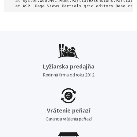
   at System.Web.Mvc.Html.PartialExtensions.Partial(H
   at ASP._Page_Views_Partials_grid_editors_Base_csh
Lyžiarska predajňa
Rodinná firma od roku 2012
Vrátenie peňazí
Garancia vrátenia peňazí