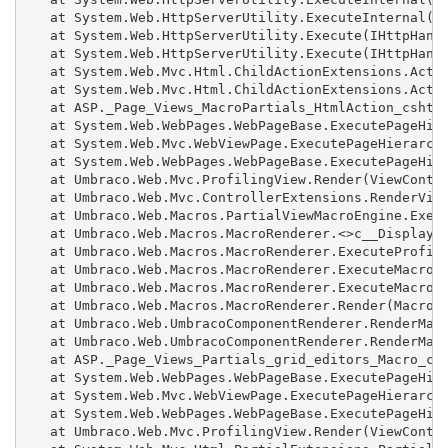
   at System.Web.HttpServerUtility.ExecuteInternal(IH
   at System.Web.HttpServerUtility.Execute(IHttpHandl
   at System.Web.HttpServerUtility.Execute(IHttpHandl
   at System.Web.Mvc.Html.ChildActionExtensions.Actio
   at System.Web.Mvc.Html.ChildActionExtensions.Actio
   at ASP._Page_Views_MacroPartials_HtmlAction_cshtml
   at System.Web.WebPages.WebPageBase.ExecutePageHier
   at System.Web.Mvc.WebViewPage.ExecutePageHierarchy
   at System.Web.WebPages.WebPageBase.ExecutePageHier
   at Umbraco.Web.Mvc.ProfilingView.Render(ViewContex
   at Umbraco.Web.Mvc.ControllerExtensions.RenderView
   at Umbraco.Web.Macros.PartialViewMacroEngine.Execu
   at Umbraco.Web.Macros.MacroRenderer.<>c__DisplayCl
   at Umbraco.Web.Macros.MacroRenderer.ExecuteProfile
   at Umbraco.Web.Macros.MacroRenderer.ExecuteMacroWi
   at Umbraco.Web.Macros.MacroRenderer.ExecuteMacroOf
   at Umbraco.Web.Macros.MacroRenderer.Render(MacroMo
   at Umbraco.Web.UmbracoComponentRenderer.RenderMacr
   at Umbraco.Web.UmbracoComponentRenderer.RenderMacr
   at ASP._Page_Views_Partials_grid_editors_Macro_csh
   at System.Web.WebPages.WebPageBase.ExecutePageHier
   at System.Web.Mvc.WebViewPage.ExecutePageHierarchy
   at System.Web.WebPages.WebPageBase.ExecutePageHier
   at Umbraco.Web.Mvc.ProfilingView.Render(ViewContex