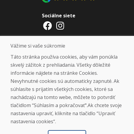
Sociálne siete
Otváracie hodiny
Vážime si vaše súkromie
ZIMNÁ SEZÓNA 2025/2026 JE
Táto stránka používa cookies, aby vám ponúkla
UKONČENÁ. ĎAKUJEME VÁM ZA
skvelý zážitok z prehliadania. Všetky dôležité
PRIAZEŇ A TEŠÍME SA NA VÁS OPÄŤ
informácie nájdete na stránke Cookies.
OD 14. 9. 2026.
Nevyhnutné cookies sú automaticky zapnuté. Ak
súhlasíte s prijatím všetkých cookies, ktoré sa
Nájsť na Google mape
nachádzajú na tomto webe, môžete to potvrdiť
tlačidlom “Súhlasím a pokračovať“.Ak chcete svoje
nastavenia upraviť, kliknite na tlačidlo “Upraviť
nastavenia cookies“.