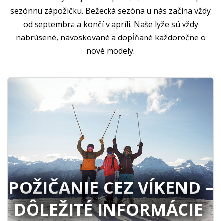
sezónnu zápožičku. Bežecká sezóna u nás začína vždy
od septembra a končí v apríli. Naše lyže sú vždy
nabrúsené, navoskované a dopĺňané každoročne o
nové modely.
POŽIČANIE CEZ VÍKEND –
DÔLEŽITÉ INFORMÁCIE