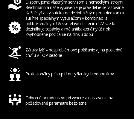
Disponujeme vlastným servisom s nemeckými strojmi
Reichmann a naše vybavenie je pravidelne servisované.
Každé lyžiarky striekame dezinfekčným prostriedkom a
sušíme špeciálnym vysúšačom v kombinácii s
antibakteriálnym UV svetelným čistením. UV svetlo
dezinfikuje topánky a má antibakteriálny účinok
Zvýhodnené požičanie na dlhšiu dobu
Záruka lyží – bezproblémové požičanie aj na poslednú
chvíľu v TOP sezóne
Profesionálny prístup tímu lyžiarskych odborníkov
Odborné poradenstvo pri výbere a nastavenie na
požadované parametre bezplatne