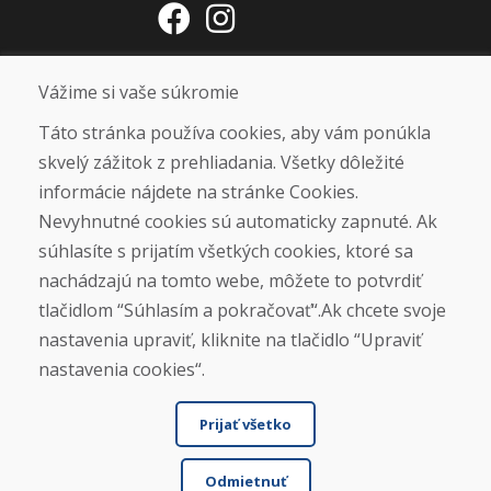
Otváracie hodiny
Vážime si vaše súkromie
ZIMNÁ SEZÓNA 2025/2026 JE
Táto stránka používa cookies, aby vám ponúkla
UKONČENÁ. ĎAKUJEME VÁM ZA
skvelý zážitok z prehliadania. Všetky dôležité
PRIAZEŇ A TEŠÍME SA NA VÁS OPÄŤ
informácie nájdete na stránke Cookies.
OD 14. 9. 2026.
Nevyhnutné cookies sú automaticky zapnuté. Ak
súhlasíte s prijatím všetkých cookies, ktoré sa
Nájsť na Google mape
nachádzajú na tomto webe, môžete to potvrdiť
tlačidlom “Súhlasím a pokračovať“.Ak chcete svoje
nastavenia upraviť, kliknite na tlačidlo “Upraviť
nastavenia cookies“.
Prijať všetko
Odmietnuť