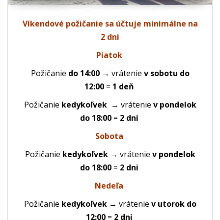
Víkendové požičanie sa účtuje minimálne na
2 dni
Piatok
Požičanie
do 14:00
→ vrátenie
v sobotu do
12:00
=
1 deň
Požičanie
kedykoľvek
→ vrátenie
v pondelok
do 18:00
=
2 dni
Sobota
Požičanie
kedykoľvek
→ vrátenie
v pondelok
do 18:00
=
2 dni
Nedeľa
Požičanie
kedykoľvek
→ vrátenie
v utorok do
12:00
=
2 dni