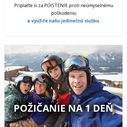
Priplaťte si za POISTENIE proti neúmyselnému
poškodeniu
a využite našu jedinečnú službu
.
POŽIČANIE NA 1 DEŇ