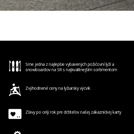
Sme jedna z najlepšie vybavených požičovní lyží a
snowboardov na SR s najkvalitnejším sortimentom
Zvýhodnené ceny na lyžiarsky výcvik
Zľavy po celý rok pre držiteľov našej zákazníckej karty