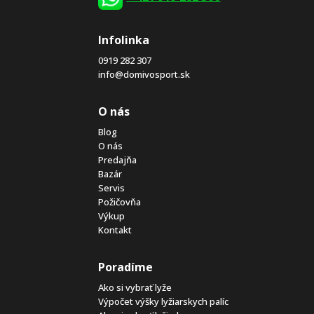
Infolinka
0919 282 307
info@domivosport.sk
O nás
Blog
O nás
Predajňa
Bazár
Servis
Požičovňa
Výkup
Kontakt
Poradíme
Ako si vybrať lyže
Výpočet výšky lyžiarskych palíc