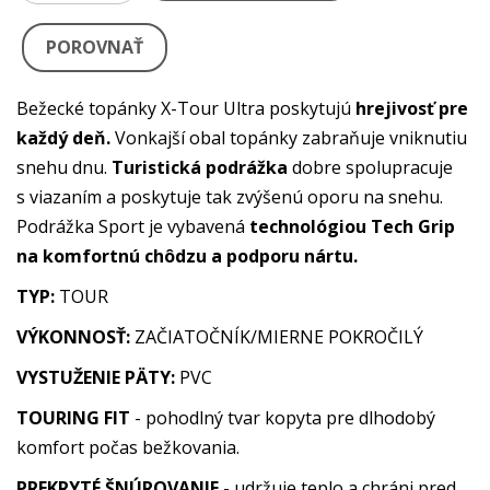
POROVNAŤ
Bežecké topánky X-Tour Ultra poskytujú
hrejivosť pre
každý deň.
Vonkajší obal topánky zabraňuje vniknutiu
snehu dnu.
Turistická podrážka
dobre spolupracuje
s viazaním a poskytuje tak zvýšenú oporu na snehu.
Podrážka Sport je vybavená
technológiou Tech Grip
na komfortnú chôdzu a podporu nártu.
TYP:
TOUR
VÝKONNOSŤ:
ZAČIATOČNÍK/MIERNE POKROČILÝ
VYSTUŽENIE PÄTY:
PVC
TOURING FIT
- pohodlný tvar kopyta pre dlhodobý
komfort počas bežkovania.
PREKRYTÉ ŠNÚROVANIE
-
udržuje teplo a chráni pred