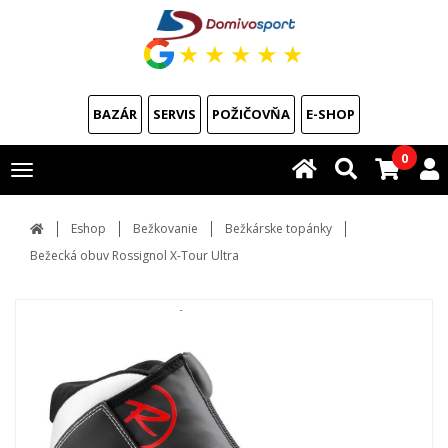
★
★
★
★
★
BAZÁR
SERVIS
POŽIČOVŇA
E-SHOP
0
Toggle
navigation
Eshop
Bežkovanie
Bežkárske topánky
Bežecká obuv Rossignol X-Tour Ultra