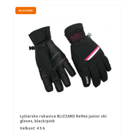
BLIZZARD
Lyžiarske rukavice BLIZZARD Reflex junior ski
gloves, black/pink
Veľkosť:
4
5
6