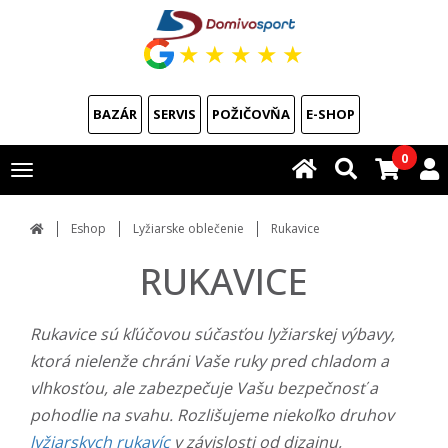
★
★
★
★
★
BAZÁR
SERVIS
POŽIČOVŇA
E-SHOP
0
Toggle
navigation
Eshop
Lyžiarske oblečenie
Rukavice
RUKAVICE
Rukavice sú kľúčovou súčasťou lyžiarskej výbavy,
ktorá nielenže chráni Vaše ruky pred chladom a
vlhkosťou, ale zabezpečuje Vašu bezpečnosť a
pohodlie na svahu. Rozlišujeme niekoľko druhov
lyžiarskych rukavíc
v závislosti od dizajnu,