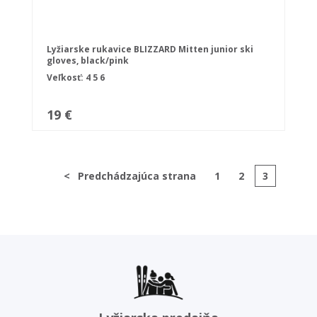
Lyžiarske rukavice BLIZZARD Mitten junior ski
gloves, black/pink
Veľkosť:
4
5
6
19 €
<
Predchádzajúca strana
1
2
3