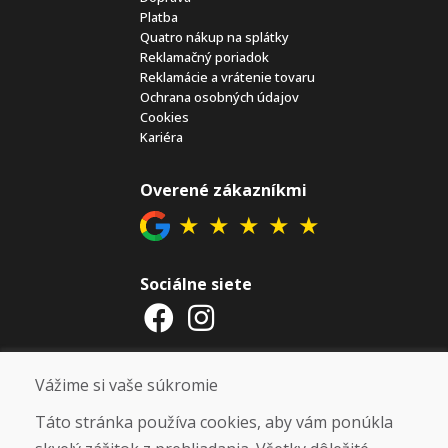
Platba
Quatro nákup na splátky
Reklamačný poriadok
Reklamácie a vrátenie tovaru
Ochrana osobných údajov
Cookies
Kariéra
Overené zákazníkmi
★
★
★
★
★
Sociálne siete
Otváracie hodiny
Vážime si vaše súkromie
ZIMNÁ SEZÓNA 2025/2026 JE
Táto stránka používa cookies, aby vám ponúkla
UKONČENÁ. ĎAKUJEME VÁM ZA