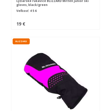
Lyžiarske rukavice BLIZZARD Mitten junior ski
gloves, black/green
Veľkosť:
4
5
6
19 €
BLIZZARD