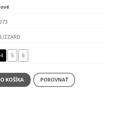
ové
273
LIZZARD
4
5
6
DO KOŠÍKA
POROVNAŤ