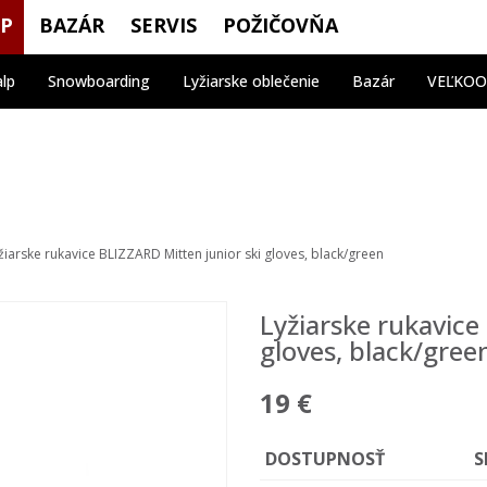
OP
BAZÁR
SERVIS
POŽIČOVŇA
alp
Snowboarding
Lyžiarske oblečenie
Bazár
VEĽKO
žiarske rukavice BLIZZARD Mitten junior ski gloves, black/green
Lyžiarske rukavice
gloves, black/gree
19 €
DOSTUPNOSŤ
S