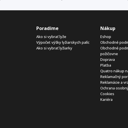
Poradíme
Nákup
Ako si vybrať lyže
Eshop
Výpočet výšky lyžiarskych palíc
Obchodné pod
Ako si vybrať lyžiarky
Obchodné pod
požičovne
Doprava
Platba
Quatro nákup n
Reklamačný por
Reklamácie a vr
Ochrana osobný
Cookies
Kariéra