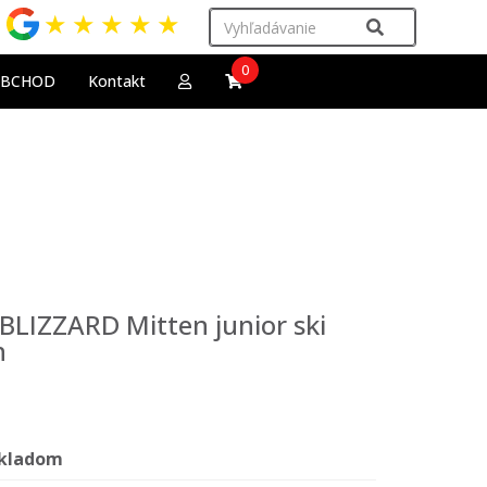
★
★
★
★
★
0
OBCHOD
Kontakt
 BLIZZARD Mitten junior ski
n
kladom