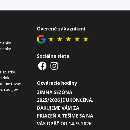
Overené zákazníkmi
★
★
★
★
★
mienky
mienky
Sociálne siete
a splátky
iadok
Otváracie hodiny
átenie tovaru
ch údajov
ZIMNÁ SEZÓNA
2025/2026 JE UKONČENÁ.
ĎAKUJEME VÁM ZA
PRIAZEŇ A TEŠÍME SA NA
VÁS OPÄŤ OD 14. 9. 2026.