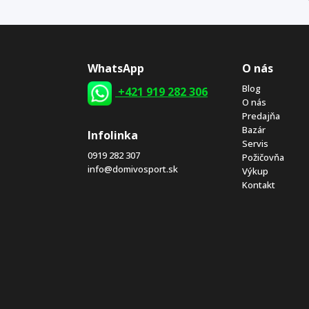
WhatsApp
O nás
Blog
+421 919 282 306
O nás
Predajňa
Bazár
Infolinka
Servis
0919 282 307
Požičovňa
info@domivosport.sk
Výkup
Kontakt