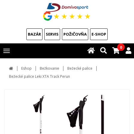
★
★
★
★
★
BAZÁR
SERVIS
POŽIČOVŇA
E-SHOP
0
Toggle
navigation
Eshop
Bežkovanie
Bežecké palice
Bežecké palice Leki XTA Track Perun