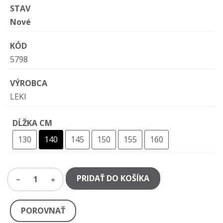
STAV
Nové
KÓD
5798
VÝROBCA
LEKI
DĹŽKA CM
130
140
145
150
155
160
PRIDAŤ DO KOŠÍKA
1
POROVNAŤ