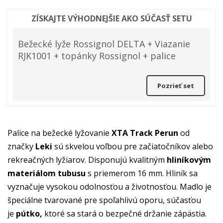
ZÍSKAJTE VÝHODNEJŠIE AKO SÚČASŤ SETU
Bežecké lyže Rossignol DELTA + Viazanie
RJK1001 + topánky Rossignol + palice
Pozrieť set
Palice na bežecké lyžovanie
XTA Track Perun
od
značky
Leki
sú skvelou voľbou pre začiatočníkov alebo
rekreačných lyžiarov. Disponujú kvalitným
hliníkovým
materiálom tubusu
s priemerom 16 mm. Hliník sa
vyznačuje vysokou odolnosťou a životnosťou. Madlo je
špeciálne tvarované pre spoľahlivú oporu, súčasťou
je
pútko,
ktoré sa stará o bezpečné držanie zápästia.