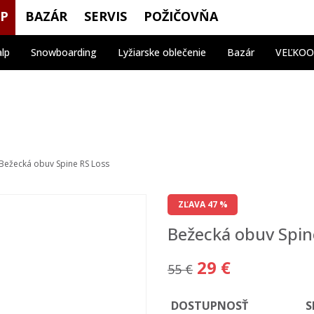
OP
BAZÁR
SERVIS
POŽIČOVŇA
alp
Snowboarding
Lyžiarske oblečenie
Bazár
VEĽKO
Bežecká obuv Spine RS Loss
ZĽAVA 47 %
Bežecká obuv Spin
29 €
55 €
DOSTUPNOSŤ
S