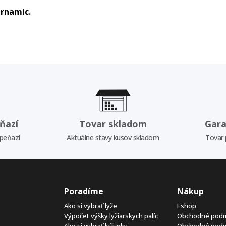
urnamic.
ňazí
Tovar skladom
Gara
 peňazí
Aktuálne stavy kusov skladom
Tovar 
Poradíme
Nákup
Ako si vybrať lyže
Eshop
Výpočet výšky lyžiarskych palíc
Obchodné pod
Ako si vybrať lyžiarky
Obchodné pod