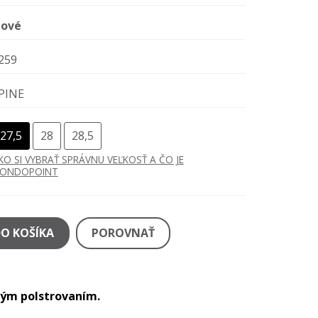
ové
259
PINE
27,5
28
28,5
KO SI VYBRAŤ SPRÁVNU VEĽKOSŤ A ČO JE
ONDOPOINT
DO KOŠÍKA
POROVNAŤ
ným polstrovaním.