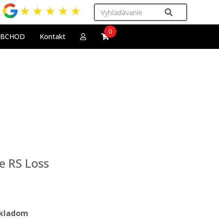
★
★
★
★
★
0
OBCHOD
Kontakt
e RS Loss
kladom