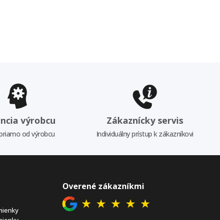
ncia výrobcu
Zákaznícky servis
priamo od výrobcu
Individuálny prístup k zákazníkovi
Overené zákazníkmi
★
★
★
★
★
mienky
mienky