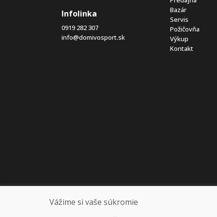
Bazár
Infolinka
Servis
0919 282 307
Požičovňa
info@domivosport.sk
Výkup
Kontakt
Vážime si vaše súkromie