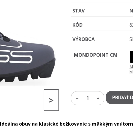
STAV
N
KÓD
6
VÝROBCA
S
MONDOPOINT CM
A
M
>
PRIDAŤ 
1
. Ideálna obuv na klasické bežkovanie s mäkkým vnútor