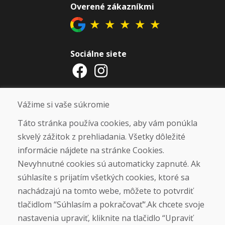
Overené zákazníkmi
★
★
★
★
★
Sociálne siete
Otváracie hodiny
Vážime si vaše súkromie
ZIMNÁ SEZÓNA 2025/2026 JE
Táto stránka používa cookies, aby vám ponúkla
UKONČENÁ. ĎAKUJEME VÁM ZA
skvelý zážitok z prehliadania. Všetky dôležité
PRIAZEŇ A TEŠÍME SA NA VÁS OPÄŤ
informácie nájdete na stránke Cookies.
OD 14. 9. 2026.
Nevyhnutné cookies sú automaticky zapnuté. Ak
súhlasíte s prijatím všetkých cookies, ktoré sa
Nájsť na Google mape
nachádzajú na tomto webe, môžete to potvrdiť
tlačidlom “Súhlasím a pokračovať“.Ak chcete svoje
nastavenia upraviť, kliknite na tlačidlo “Upraviť