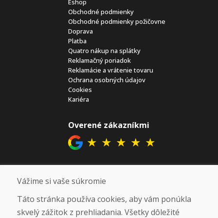
Eshop
Obchodné podmienky
Obchodné podmienky požičovne
Doprava
Platba
Quatro nákup na splátky
Reklamačný poriadok
Reklamácie a vrátenie tovaru
Ochrana osobných údajov
Cookies
Kariéra
Overené zákazníkmi
★
★
★
★
★
Sociálne siete
Vážime si vaše súkromie
Táto stránka používa cookies, aby vám ponúkla
skvelý zážitok z prehliadania. Všetky dôležité
Otváracie hodiny