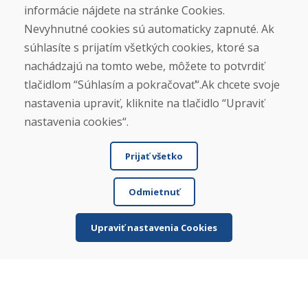
informácie nájdete na stránke Cookies.
ZIMNÁ SEZÓNA 2025/2026 JE
Nevyhnutné cookies sú automaticky zapnuté. Ak
UKONČENÁ. ĎAKUJEME VÁM ZA
súhlasíte s prijatím všetkých cookies, ktoré sa
PRIAZEŇ A TEŠÍME SA NA VÁS OPÄŤ
nachádzajú na tomto webe, môžete to potvrdiť
OD 14. 9. 2026.
tlačidlom “Súhlasím a pokračovať“.Ak chcete svoje
nastavenia upraviť, kliknite na tlačidlo “Upraviť
Nájsť na Google mape
nastavenia cookies“.
Prijať všetko
Odmietnuť
Upraviť nastavenia Cookies
© DOMIVOSPORT 2026, všetky práva vyhradené
DUFEKSOFT
-
tvorba webových stránok
,
tvorba e-shopov