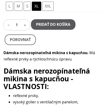
L
M
S
XL
XXL
PRIDAŤ DO KOŠÍKA
1
POROVNAŤ
Dámska nerozopínateľná mikina s kapucňou.
Má
reflexné prvky a rýchloschnúcu úpravu.
Dámska nerozopínateľná
mikina s kapucňou -
VLASTNOSTI:
reflexné prvky,
vysoký golier s ventilačným panelom,