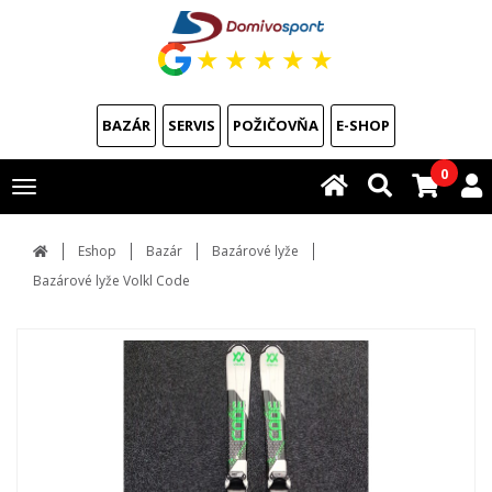
★
★
★
★
★
BAZÁR
SERVIS
POŽIČOVŇA
E-SHOP
0
Toggle
navigation
Eshop
Bazár
Bazárové lyže
Bazárové lyže Volkl Code