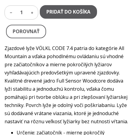
PRIDAŤ DO KOŠÍKA
1
POROVNAŤ
Zjazdové lyže VÖLKL CODE 7.4 patria do kategórie All
Mountain a vďaka pohodlnému ovládaniu sú vhodné
pre začiatočníkov a mierne pokročilých lyžiarov
vyhľadávajúcich predovšetkým upravené zjazdovky.
Kvalitné drevené jadro Full Sensor Woodcore dodáva
lyži stabilitu a jednoduchú kontrolu, vďaka čomu
pomáhajú pri tvorbe oblúku a pri zlepšovaní lyžiarskej
techniky. Povrch lyže je odolný voči poškriabaniu. Lyže
sú dodávané vrátane viazania, ktoré je jednoduché
nastaviť na rôznu veľkosť lyžiarky bez nutnosti vŕtania.
Určenie: začiatočník - mierne pokročilý