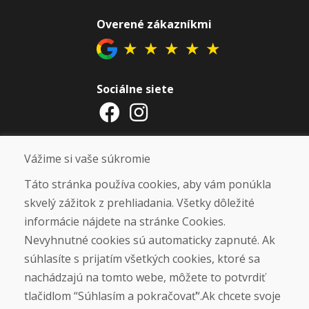
Overené zákazníkmi
★
★
★
★
★
Sociálne siete
Otváracie hodiny
Vážime si vaše súkromie
ZIMNÁ SEZÓNA 2025/2026 JE
Táto stránka používa cookies, aby vám ponúkla
UKONČENÁ. ĎAKUJEME VÁM ZA
skvelý zážitok z prehliadania. Všetky dôležité
PRIAZEŇ A TEŠÍME SA NA VÁS OPÄŤ
informácie nájdete na stránke Cookies.
OD 14. 9. 2026.
Nevyhnutné cookies sú automaticky zapnuté. Ak
súhlasíte s prijatím všetkých cookies, ktoré sa
Nájsť na Google mape
nachádzajú na tomto webe, môžete to potvrdiť
tlačidlom “Súhlasím a pokračovať“.Ak chcete svoje