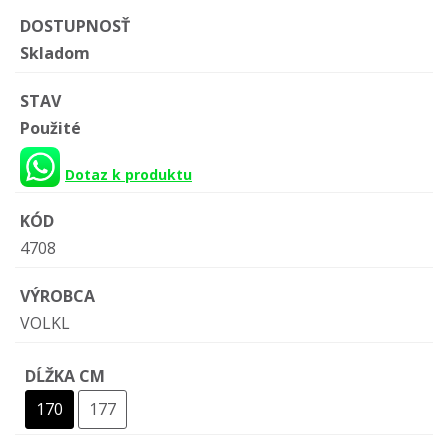
DOSTUPNOSŤ
Skladom
STAV
Použité
Dotaz k produktu
KÓD
4708
VÝROBCA
VOLKL
DĹŽKA CM
170
177