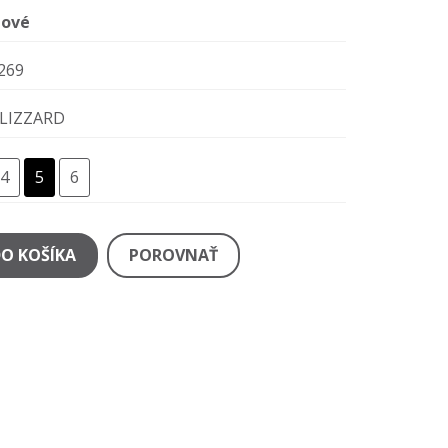
ové
269
LIZZARD
4
5
6
DO KOŠÍKA
POROVNAŤ