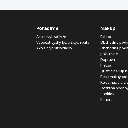
Poradíme
Nákup
Ako si vybrať lyže
Eshop
Výpočet výšky lyžiarskych palíc
Obchodné pod
Ako si vybrať lyžiarky
Obchodné pod
požičovne
Doprava
Platba
Quatro nákup n
Reklamačný por
Reklamácie a vr
Ochrana osobný
Cookies
Kariéra