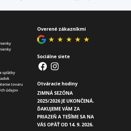
Overené zákazníkmi
★
★
★
★
★
mienky
mienky
Sociálne siete
a splátky
iadok
Otváracie hodiny
átenie tovaru
ch údajov
ZIMNÁ SEZÓNA
2025/2026 JE UKONČENÁ.
ĎAKUJEME VÁM ZA
PRIAZEŇ A TEŠÍME SA NA
VÁS OPÄŤ OD 14. 9. 2026.