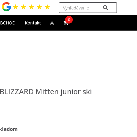
★
★
★
★
★
0
OBCHOD
Kontakt
 BLIZZARD Mitten junior ski
kladom