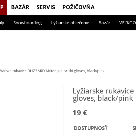
OP
BAZÁR
SERVIS
POŽIČOVŇA
alp
Snowboarding
Lyžiarske oblečenie
Bazár
VEĽKO
žiarske rukavice BLIZZARD Mitten junior ski gloves, black/pink
Lyžiarske rukavice
gloves, black/pink
19 €
DOSTUPNOSŤ
S