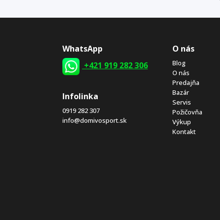
WhatsApp
O nás
Blog
+421 919 282 306
O nás
Predajňa
Bazár
Infolinka
Servis
0919 282 307
Požičovňa
info@domivosport.sk
Výkup
Kontakt