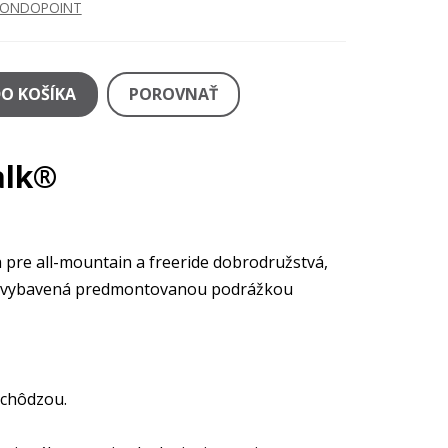
ONDOPOINT
DO KOŠÍKA
POROVNAŤ
alk®
 pre all-mountain a freeride dobrodružstvá,
 je vybavená predmontovanou podrážkou
 chôdzou.