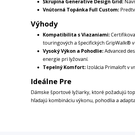
Škrupina Generative Design Grid:
Navrh
Vnútorná Topánka Full Custom:
Predtv
Výhody
Kompatibilita s Viazaniami:
Certifikov
touringových a špecifických GripWalk® vi
Vysoký Výkon a Pohodlie:
Advanced desi
energie pri lyžovaní.
Tepelný Komfort:
Izolácia Primaloft v 
Ideálne Pre
Dámske športové lyžiarky, ktoré požadujú top
hľadajú kombináciu výkonu, pohodlia a adaptab