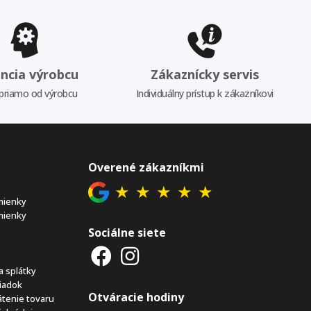
ncia výrobcu
Zákaznícky servis
priamo od výrobcu
Individuálny prístup k zákazníkovi
Overené zákazníkmi
★
★
★
★
★
mienky
mienky
Sociálne siete
a splátky
iadok
Otváracie hodiny
átenie tovaru