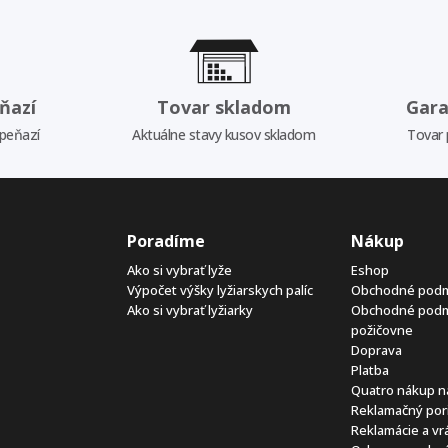
ňazí
Tovar skladom
Gara
 peňazí
Aktuálne stavy kusov skladom
Tovar 
Poradíme
Nákup
Ako si vybrať lyže
Eshop
Výpočet výšky lyžiarskych palíc
Obchodné pod
Ako si vybrať lyžiarky
Obchodné pod
požičovne
Doprava
Platba
Quatro nákup n
Reklamačný por
Reklamácie a vr