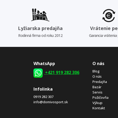
Lyžiarska predajňa
Vrátenie pe
Rodinná firma od roku 2012
Garancia vrátenia
WhatsApp
O nás
Blog
+421 919 282 306
O nás
Predajňa
Bazár
Infolinka
Servis
0919 282 307
Požičovňa
info@domivosport.sk
Výkup
Kontakt