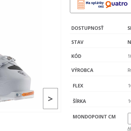
DOSTUPNOSŤ
S
STAV
N
KÓD
1
VÝROBCA
R
FLEX
1
>
ŠÍRKA
1
MONDOPOINT CM
A