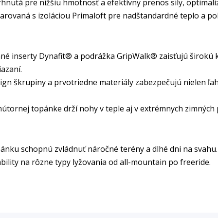
nutá pre nižšiu hmotnosť a efektívny prenos sily, optimali
arovaná s izoláciou Primaloft pre nadštandardné teplo a po
ané inserty Dynafit® a podrážka GripWalk® zaisťujú širokú k
azaní.
gn škrupiny a prvotriedne materiály zabezpečujú nielen ľah
vnútornej topánke drží nohy v teple aj v extrémnych zimnýc
ánku schopnú zvládnuť náročné terény a dlhé dni na svahu. 
ility na rôzne typy lyžovania od all-mountain po freeride.