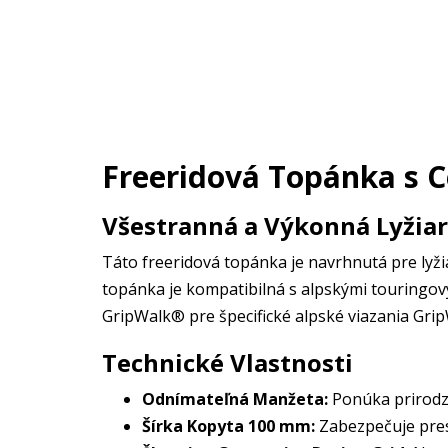
Freeridová Topánka s C
Všestranná a Výkonná Lyžiar
Táto freeridová topánka je navrhnutá pre lyž
topánka je kompatibilná s alpskými touringo
GripWalk® pre špecifické alpské viazania Gri
Technické Vlastnosti
Odnímateľná Manžeta:
Ponúka prirodz
Šírka Kopyta 100 mm:
Zabezpečuje pres