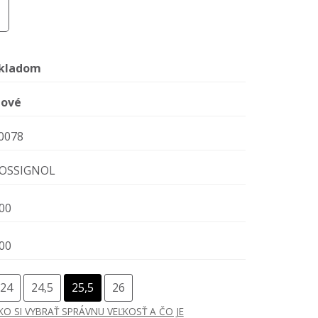
kladom
ové
0078
OSSIGNOL
00
00
24
24,5
25,5
26
KO SI VYBRAŤ SPRÁVNU VEĽKOSŤ A ČO JE