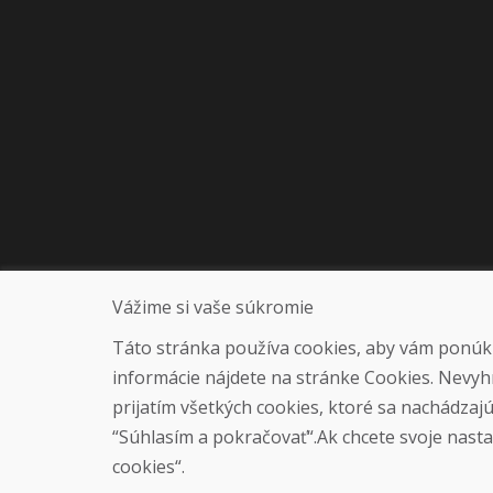
Vážime si vaše súkromie
Táto stránka používa cookies, aby vám ponúkla
informácie nájdete na stránke Cookies. Nevyh
prijatím všetkých cookies, ktoré sa nachádzaj
“Súhlasím a pokračovať“.Ak chcete svoje nastav
cookies“.