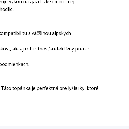
zuje výkon na zjazdovke i mimo nej.
hodlie.
ompatibilitu s väčšinou alpských
kosť, ale aj robustnosť a efektívny prenos
h podmienkach.
Táto topánka je perfektná pre lyžiarky, ktoré