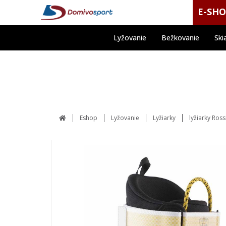
E-SH
Lyžovanie
Bežkovanie
Ski
Eshop
Lyžovanie
Lyžiarky
lyžiarky Ros