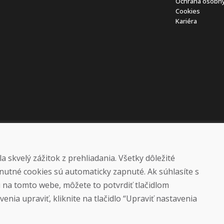
Ochrana osobný
Cookies
Kariéra
 skvelý zážitok z prehliadania. Všetky dôležité
nutné cookies sú automaticky zapnuté. Ak súhlasíte s
ú na tomto webe, môžete to potvrdiť tlačidlom
© DOMIVOSPORT 2026, všetky práva vyhradené
enia upraviť, kliknite na tlačidlo “Upraviť nastavenia
DUFEKSOFT
-
tvorba webových stránok
,
tvorba e-shopov