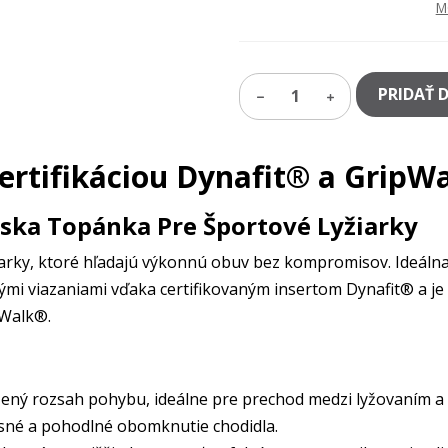
M
PRIDAŤ 
1
ertifikáciou Dynafit® a GripW
ska Topánka Pre Športové Lyžiarky
iarky, ktoré hľadajú výkonnú obuv bez kompromisov. Ideálna
vými viazaniami vďaka certifikovaným insertom Dynafit® a
pWalk®.
ený rozsah pohybu, ideálne pre prechod medzi lyžovaním a
né a pohodlné obomknutie chodidla.