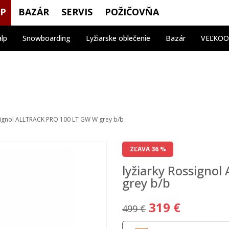
OP
BAZÁR
SERVIS
POŽIČOVŇA
alp
Snowboarding
Lyžiarske oblečenie
Bazár
VEĽKO
signol ALLTRACK PRO 100 LT GW W grey b/b
ZĽAVA 36 %
lyžiarky Rossigno
grey b/b
319 €
499 €