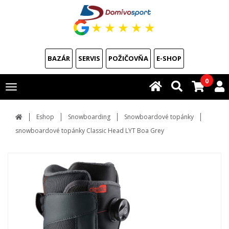
★
★
★
★
★
BAZÁR
SERVIS
POŽIČOVŇA
E-SHOP
0
Toggle
navigation
Eshop
Snowboarding
Snowboardové topánky
snowboardové topánky Classic Head LYT Boa Grey