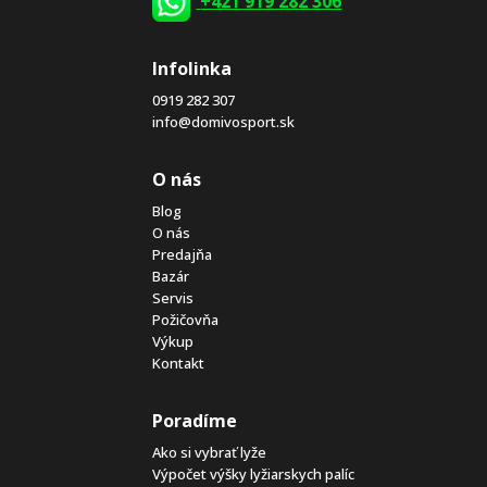
+421 919 282 306
Infolinka
0919 282 307
info@domivosport.sk
O nás
Blog
O nás
Predajňa
Bazár
Servis
Požičovňa
Výkup
Kontakt
Poradíme
Ako si vybrať lyže
Výpočet výšky lyžiarskych palíc