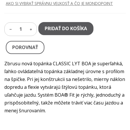
AKO SI VYBRAŤ SPRÁVNU VEĽKOSŤ A ČO JE MONDOPOINT
PRIDAŤ DO KOŠÍKA
1
POROVNAŤ
Zbrusu nová topánka CLASSIC LYT BOA je superľahká,
ľahko ovládateľná topánka základnej úrovne s profilom
na špičke. Pri jej konštrukcii sa nešetrilo, mierny náklon
dopredu a flexie vytvárajú štýlovú topánku, ktorá
uľahčuje jazdu. Systém BOA® Fit je rýchly, jednoduchý a
prispôsobiteľný, takže môžete tráviť viac času jazdou a
menej šnurovaním.