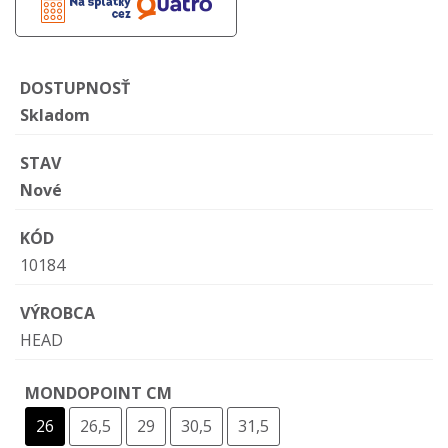
DOSTUPNOSŤ
Skladom
STAV
Nové
KÓD
10184
VÝROBCA
HEAD
MONDOPOINT CM
26
26,5
29
30,5
31,5