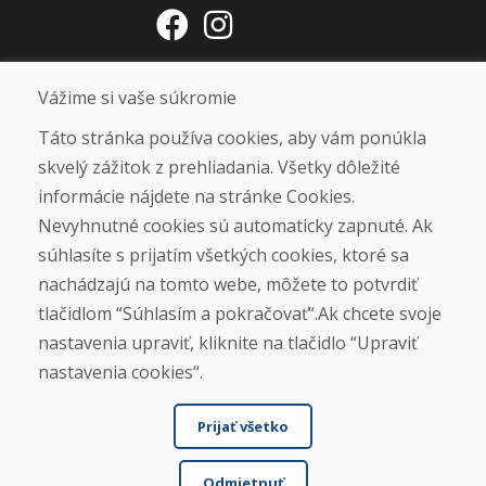
Otváracie hodiny
Vážime si vaše súkromie
ZIMNÁ SEZÓNA 2025/2026 JE
Táto stránka používa cookies, aby vám ponúkla
UKONČENÁ. ĎAKUJEME VÁM ZA
skvelý zážitok z prehliadania. Všetky dôležité
PRIAZEŇ A TEŠÍME SA NA VÁS OPÄŤ
informácie nájdete na stránke Cookies.
OD 14. 9. 2026.
Nevyhnutné cookies sú automaticky zapnuté. Ak
súhlasíte s prijatím všetkých cookies, ktoré sa
Nájsť na Google mape
nachádzajú na tomto webe, môžete to potvrdiť
tlačidlom “Súhlasím a pokračovať“.Ak chcete svoje
nastavenia upraviť, kliknite na tlačidlo “Upraviť
nastavenia cookies“.
Prijať všetko
Odmietnuť