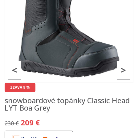
<
>
ZĽAVA 9 %
snowboardové topánky Classic Head
LYT Boa Grey
209 €
230 €