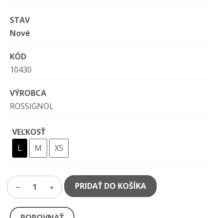
STAV
Nové
KÓD
10430
VÝROBCA
ROSSIGNOL
VEĽKOSŤ
L
M
XS
PRIDAŤ DO KOŠÍKA
1
POROVNAŤ