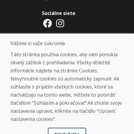
Sociálne siete
Otváracie hodiny
Vážime si vaše súkromie
ZIMNÁ SEZÓNA 2025/2026 JE
Táto stránka používa cookies, aby vám ponúkla
UKONČENÁ. ĎAKUJEME VÁM ZA
skvelý zážitok z prehliadania. Všetky dôležité
PRIAZEŇ A TEŠÍME SA NA VÁS OPÄŤ
informácie nájdete na stránke Cookies.
OD 14. 9. 2026.
Nevyhnutné cookies sú automaticky zapnuté. Ak
súhlasíte s prijatím všetkých cookies, ktoré sa
Nájsť na Google mape
nachádzajú na tomto webe, môžete to potvrdiť
tlačidlom “Súhlasím a pokračovať“.Ak chcete svoje
nastavenia upraviť, kliknite na tlačidlo “Upraviť
nastavenia cookies“.