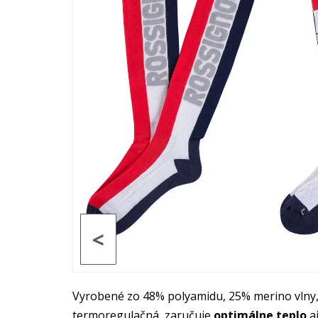
<
Vyrobené zo 48% polyamidu, 25% merino vlny,
termoregulačná, zaručuje
optimálne teplo
aj