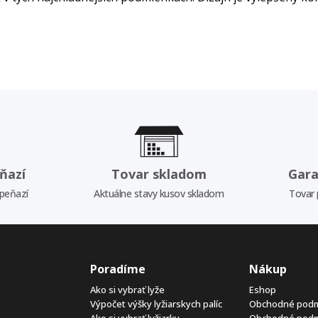
ňazí
Tovar skladom
Gara
 peňazí
Aktuálne stavy kusov skladom
Tovar 
Poradíme
Nákup
Ako si vybrať lyže
Eshop
Výpočet výšky lyžiarskych palíc
Obchodné pod
Ako si vybrať lyžiarky
Obchodné pod