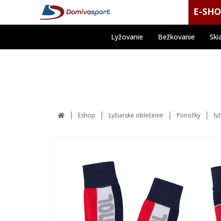
E-SH
Lyžovanie
Bežkovanie
Ski
Eshop
Lyžiarske oblečenie
Ponožky
ly