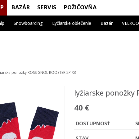
OP
BAZÁR
SERVIS
POŽIČOVŇA
alp
Snowboarding
Lyžiarske oblečenie
Bazár
VEĽKO
žiarske ponožky ROSSIGNOL ROOSTER 2P X3
lyžiarske ponožk
40 €
DOSTUPNOSŤ
S
STAV
N