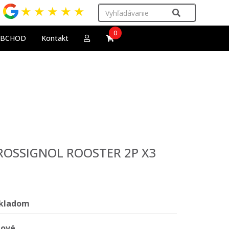
★
★
★
★
★
0
OBCHOD
Kontakt
y ROSSIGNOL ROOSTER 2P X3
kladom
ové