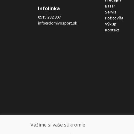
Bazár
Infolinka
Servis
0919 282 307
Požičovňa
info@domivosport.sk
Výkup
Kontakt
Vážime si vaše súkromie