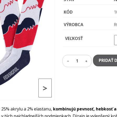
KÓD
1
VÝROBCA
R
VEĽKOSŤ
PRIDAŤ 
1
>
 25% akrylu a 2% elastanu,
kombinujú pevnosť, hebkosť a
 v tých najchladnejších podmienkach. Dizajn je vylepšený 