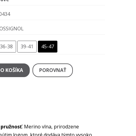
0434
OSSIGNOL
36-38
39-41
45-47
DO KOŠÍKA
POROVNAŤ
 pružnosť
. Merino vlna, prirodzene
kohútim logom, ktoré dodáva týmto vysoko