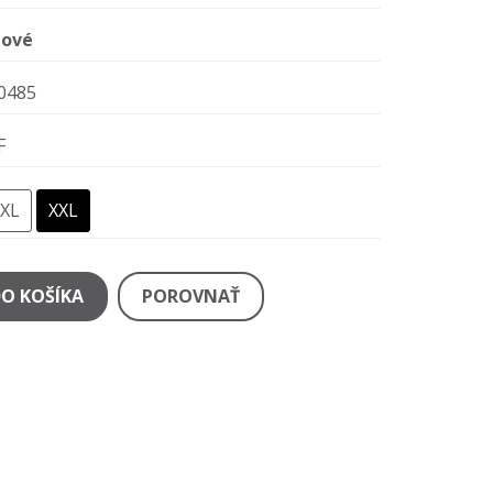
ové
0485
F
XL
XXL
DO KOŠÍKA
POROVNAŤ