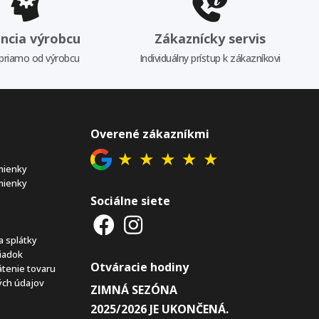
ncia výrobcu
Zákaznícky servis
priamo od výrobcu
Individuálny prístup k zákazníkovi
Overené zákazníkmi
★
★
★
★
★
mienky
mienky
Sociálne siete
a splátky
iadok
Otváracie hodiny
átenie tovaru
ch údajov
ZIMNÁ SEZÓNA
2025/2026 JE UKONČENÁ.