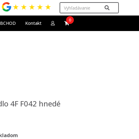
★
★
★
★
★
0
OBCHOD
Kontakt
lo 4F F042 hnedé
kladom