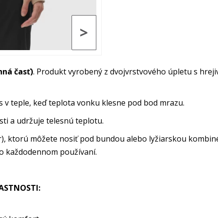
>
ná časť)
. Produkt vyrobený z dvojvrstvového úpletu s hre
s v teple, keď teplota vonku klesne pod bod mrazu.
i a udržuje telesnú teplotu.
yer), ktorú môžete nosiť pod bundou alebo lyžiarskou kombin
bo každodennom používaní.
LASTNOSTI: