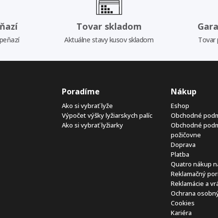
ňazí
Tovar skladom
Gara
 peňazí
Aktuálne stavy kusov skladom
Tovar 
Poradíme
Nákup
Ako si vybrať lyže
Eshop
Výpočet výšky lyžiarskych palíc
Obchodné pod
Ako si vybrať lyžiarky
Obchodné pod
požičovne
Doprava
Platba
Quatro nákup n
Reklamačný por
Reklamácie a vr
Ochrana osobný
Cookies
Kariéra