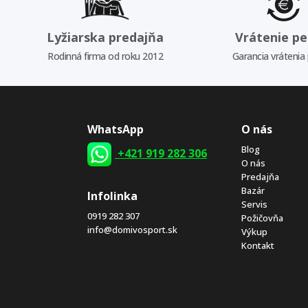
Lyžiarska predajňa
Vrátenie pe
Rodinná firma od roku 2012
Garancia vrátenia
WhatsApp
O nás
Blog
+421 919 282 306
O nás
Predajňa
Bazár
Infolinka
Servis
0919 282 307
Požičovňa
info@domivosport.sk
Výkup
Kontakt