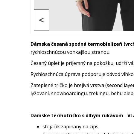
<
Dámska česaná spodná termobielizeň (vrch
rýchloschnúcou vonkajšou stranou.
Česaný úplet je príjemný na pokožku, udrží vá
Rýchloschnúca úprava podporuje odvod vlhkost
Zateplené tričko je hrejivá vrstva (second la
lyžovaní, snowboardingu, trekingu, behu ale
Dámske termotričko s dlhým rukávom - V
stojačik zapínaný na zips,