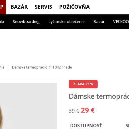
OP
BAZÁR
SERVIS
POŽIČOVŇA
alp
Snowboarding
Lyžiarske oblečenie
Bazár
VEĽKO
nie
Dámske termoprádlo 4F F042 hnedé
ZĽAVA 25 %
Dámske termoprád
29 €
39 €
DOSTUPNOSŤ
S