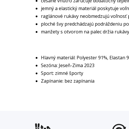
česané vnútro zaručuje dodatočný tepel
jemný a elastický materiál poskytuje voľ
raglánové rukávy neobmedzujú voľnosť
ploché švy predchádzajú podráždeniu po
manžety s otvorom na palec držia rukáv
Hlavný materiál: Polyester 91%, Elastan 
Sezóna: Jeseň-Zima 2023
Sport: zimné športy
Zapínanie: bez zapínania