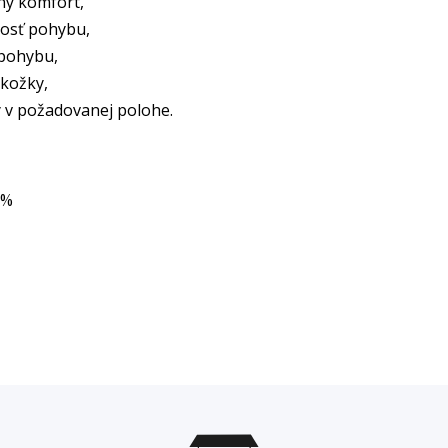
ný komfort,
nosť pohybu,
 pohybu,
kožky,
y v požadovanej polohe.
9%