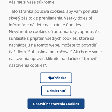
Vážime si vaše súkromie
Táto stránka používa cookies, aby vám ponúkla
skvelý zážitok z prehliadania. Všetky dôležité
Otváracie hodiny
informácie nájdete na stránke Cookies.
ZIMNÁ SEZÓNA 2025/2026 JE
Nevyhnutné cookies sú automaticky zapnuté. Ak
UKONČENÁ. ĎAKUJEME VÁM ZA
súhlasíte s prijatím všetkých cookies, ktoré sa
PRIAZEŇ A TEŠÍME SA NA VÁS OPÄŤ
nachádzajú na tomto webe, môžete to potvrdiť
OD 14. 9. 2026.
tlačidlom “Súhlasím a pokračovať“.Ak chcete svoje
nastavenia upraviť, kliknite na tlačidlo “Upraviť
Nájsť na Google mape
nastavenia cookies“.
Prijať všetko
Odmietnuť
Upraviť nastavenia Cookies