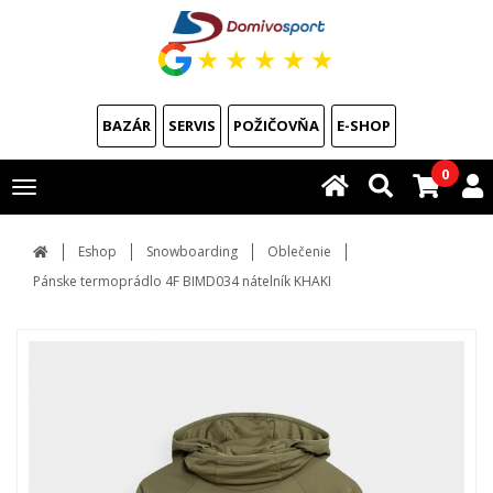
★
★
★
★
★
BAZÁR
SERVIS
POŽIČOVŇA
E-SHOP
0
Toggle
navigation
Eshop
Snowboarding
Oblečenie
Pánske termoprádlo 4F BIMD034 nátelník KHAKI