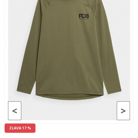
<
>
ZĽAVA 17 %