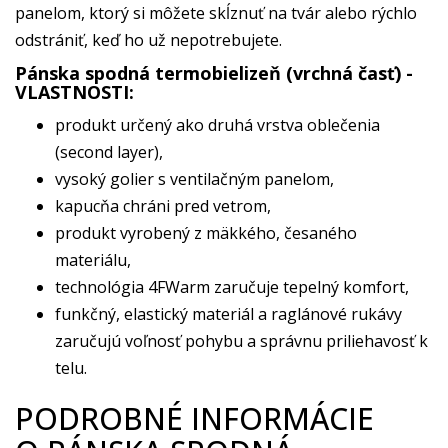
panelom, ktorý si môžete skĺznuť na tvár alebo rýchlo
odstrániť, keď ho už nepotrebujete.
Pánska spodná termobielizeň (vrchná časť) -
VLASTNOSTI:
produkt určený ako druhá vrstva oblečenia
(second layer),
vysoký golier s ventilačným panelom,
kapucňa chráni pred vetrom,
produkt vyrobený z mäkkého, česaného
materiálu,
technológia 4FWarm zaručuje tepelný komfort,
funkčný, elastický materiál a raglánové rukávy
zaručujú voľnosť pohybu a správnu priliehavosť k
telu.
PODROBNÉ INFORMÁCIE