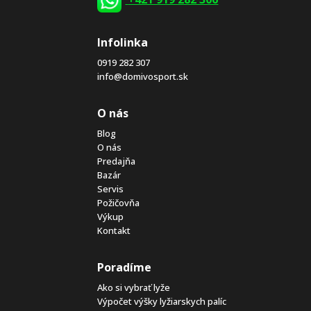
Infolinka
0919 282 307
info@domivosport.sk
O nás
Blog
O nás
Predajňa
Bazár
Servis
Požičovňa
Výkup
Kontakt
Poradíme
Ako si vybrať lyže
Výpočet výšky lyžiarskych palíc