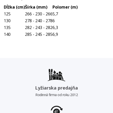
Dĺžka (cm)
Šírka (mm)
Polomer (m)
125
266 - 230 - 266
5,7
130
278 - 240 - 278
6
135
282 - 243 - 282
6,3
140
285 - 245 - 285
6,9
Lyžiarska predajňa
Rodinná firma od roku 2012