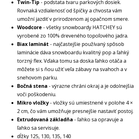
Twin-Tip
- podstata tvaru parkových dosiek.
Rovnaká vzdialenosť od špičky a chvosta vám
umožní jazdiť v prirodzenom aj opačnom smere.
Woodcore
- všetky snowboardy HATCHEY sú
vyrobené zo 100% dreveného topoľového jadra.
Biax laminát
- najčastejšie používaný spôsob
laminácie dáva snowboardu kvalitný pop a ľahký
torzný flex. Vďaka tomu sa doska ľahko otáča a
môžete si s ňou užiť veľa zábavy na svahoch a v
snehovom parku.
Bočná stena
- výrazne chráni okraj a je odolnejšia
voči poškodeniu.
Mikro vložky
- vložky sú umiestnené v polohe 4 ×
2 cm, čo vám umožňuje presnejšie nastaviť postoj.
Extrudovaná základňa
- ľahko sa opravuje a
ľahko sa servisuje.
dĺžky 125, 130, 135, 140