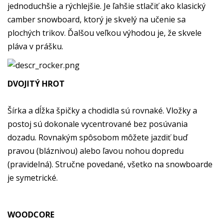
jednoduchšie a rýchlejšie. Je ľahšie stlačiť ako klasický
camber snowboard, ktorý je skvelý na učenie sa
plochých trikov. Ďalšou veľkou výhodou je, že skvele
pláva v prášku.
DVOJITÝ HROT
Šírka a dĺžka špičky a chodidla sú rovnaké. Vložky a
postoj sú dokonale vycentrované bez posúvania
dozadu. Rovnakým spôsobom môžete jazdiť buď
pravou (bláznivou) alebo ľavou nohou dopredu
(pravidelná). Stručne povedané, všetko na snowboarde
je symetrické.
WOODCORE