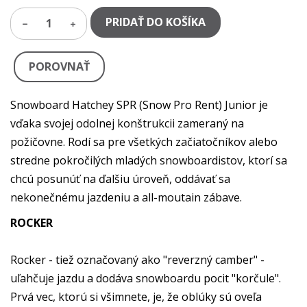
PRIDAŤ DO KOŠÍKA
1
POROVNAŤ
Snowboard Hatchey SPR (Snow Pro Rent) Junior je
vďaka svojej odolnej konštrukcii zameraný na
požičovne. Rodí sa pre všetkých začiatočníkov alebo
stredne pokročilých mladých snowboardistov, ktorí sa
chcú posunúť na ďalšiu úroveň, oddávať sa
nekonečnému jazdeniu a all-moutain zábave.
ROCKER
Rocker - tiež označovaný ako "reverzný camber" -
uľahčuje jazdu a dodáva snowboardu pocit "korčule".
Prvá vec, ktorú si všimnete, je, že oblúky sú oveľa