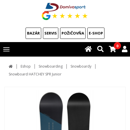
★
★
★
★
★
BAZÁR
SERVIS
POŽIČOVŇA
E-SHOP
0
Toggle
navigation
Eshop
Snowboarding
Snowboardy
Snowboard HATCHEY SPR Junior