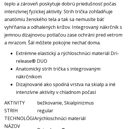
teplo a zároveň poskytuje dobrú priedušnosť počas
intenzívnej fyzickej aktivity. Strih trička zohľadňuje
anatómiu ženského tela a tak sa nemusíte báť
vyhŕňania a odhalených krížov. Integrovaný nákrčník s
jemnou dizajnovou potlačou zase ochráni pred vetrom
a mrazom. Šál môžete pokojne nechať doma.
Extrémne elastický a rýchloschnúci materiál Dri-
release® DUO
Anatomický strih trička s integrovaným
nákrčníkom
Dizajnované ako spodná vrstva na skialp a iné
intenzívne aktivity v chladnom počasí
AKTIVITY
bežkovanie, Skialpinizmus
STRIH
regular
TECHNOLÓGIA
rýchloschnúci materiál
NÁZOV