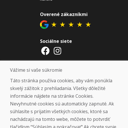
Overené zákazníkmi
★
★
★
★
★
Sociálne siete
Otváracie hodiny
Vážime si vaše súkromie
ZIMNÁ SEZÓNA 2025/2026 JE
Táto stránka používa cookies, aby vám ponúkla
UKONČENÁ. ĎAKUJEME VÁM ZA
skvelý zážitok z prehliadania. Všetky dôležité
PRIAZEŇ A TEŠÍME SA NA VÁS OPÄŤ
informácie nájdete na stránke Cookies.
OD 14. 9. 2026.
Nevyhnutné cookies sú automaticky zapnuté. Ak
súhlasíte s prijatím všetkých cookies, ktoré sa
Nájsť na Google mape
nachádzajú na tomto webe, môžete to potvrdiť
tlačidlom “Súhlasím a pokračovať“.Ak chcete svoje