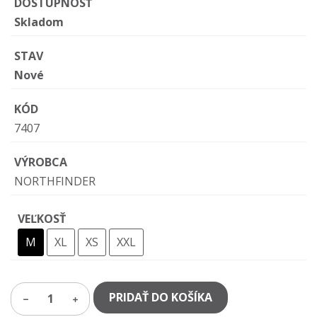
DOSTUPNOSŤ
Skladom
STAV
Nové
KÓD
7407
VÝROBCA
NORTHFINDER
VEĽKOSŤ
M
XL
XS
XXL
PRIDAŤ DO KOŠÍKA
1