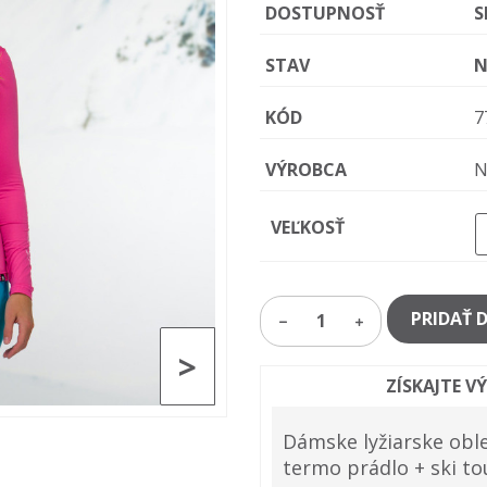
DOSTUPNOSŤ
S
STAV
N
KÓD
7
VÝROBCA
N
VEĽKOSŤ
PRIDAŤ 
1
>
ZÍSKAJTE V
Dámske lyžiarske oble
termo prádlo + ski t