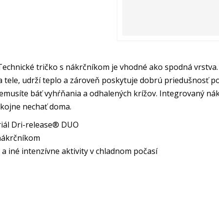
echnické tričko s nákrčníkom je vhodné ako spodná vrstva. 
ele, udrží teplo a zároveň poskytuje dobrú priedušnosť počas
emusíte báť vyhŕňania a odhalených krížov. Integrovaný ná
okojne nechať doma.
riál Dri-release® DUO
 nákrčníkom
a iné intenzívne aktivity v chladnom počasí
s