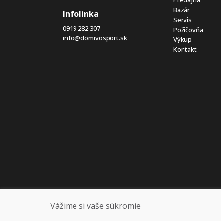
Bazár
Infolinka
Servis
0919 282 307
Požičovňa
info@domivosport.sk
Výkup
Kontakt
Vážime si vaše súkromie