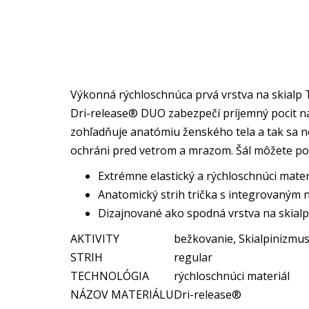
Výkonná rýchloschnúca prvá vrstva na skialp T
Dri-release® DUO zabezpečí príjemný pocit na t
zohľadňuje anatómiu ženského tela a tak sa n
ochráni pred vetrom a mrazom. Šál môžete p
Extrémne elastický a rýchloschnúci mate
Anatomický strih trička s integrovaným
Dizajnované ako spodná vrstva na skialp 
AKTIVITY
bežkovanie, Skialpinizmu
STRIH
regular
TECHNOLÓGIA
rýchloschnúci materiál
NÁZOV MATERIÁLU
Dri-release®