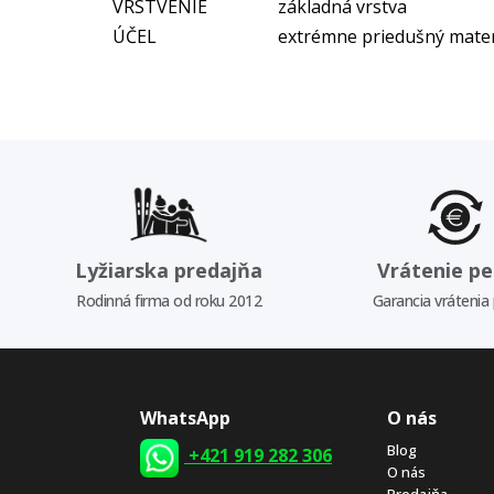
VRSTVENIE
základná vrstva
ÚČEL
extrémne priedušný mater
Lyžiarska predajňa
Vrátenie pe
Rodinná firma od roku 2012
Garancia vrátenia
WhatsApp
O nás
Blog
+421 919 282 306
O nás
Predajňa