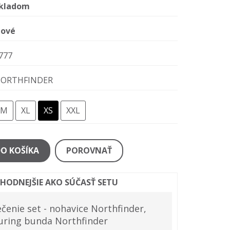
kladom
ové
777
ORTHFINDER
M
XL
XS
XXL
DO KOŠÍKA
POROVNAŤ
ÝHODNEJŠIE AKO SÚČASŤ SETU
čenie set - nohavice Northfinder,
ouring bunda Northfinder