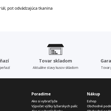
iál, pot odvádzajúca tkanina
ňazí
Tovar skladom
Gara
 peňazí
Aktuálne stavy kusov skladom
Tovar 
Poradíme
Nákup
Ako si vybrať lyže
Eshop
Výpočet výšky lyžiarskych palíc
Obchodné pod
Ako si vybrať lyžiarky
Obchodné pod