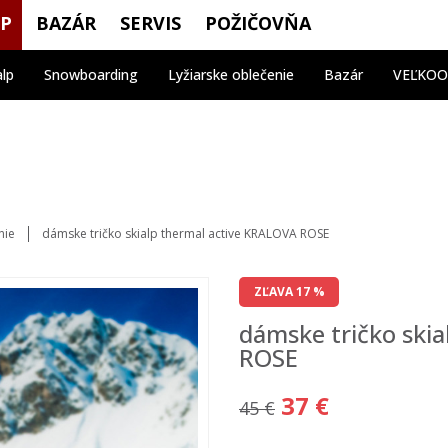
OP
BAZÁR
SERVIS
POŽIČOVŇA
alp
Snowboarding
Lyžiarske oblečenie
Bazár
VEĽKO
nie
dámske tričko skialp thermal active KRALOVA ROSE
ZĽAVA 17 %
dámske tričko ski
ROSE
37 €
45 €