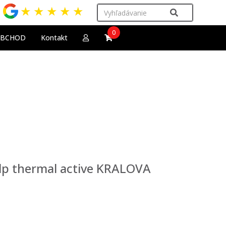
★
★
★
★
★
0
OBCHOD
Kontakt
alp thermal active KRALOVA