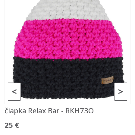
<
>
čiapka Relax Bar - RKH73O
25 €