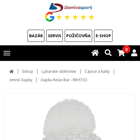
★
★
★
★
★
BAZÁR
SERVIS
POŽIČOVŇA
E-SHOP
0
Toggle
navigation
Eshop
Lyžiarske oblečenie
Čapice a kukly
zimné čiapky
čiapka Relax Bar - RKH73O