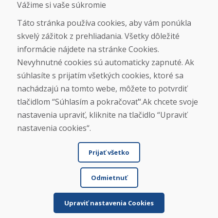
Vážime si vaše súkromie
Táto stránka používa cookies, aby vám ponúkla
skvelý zážitok z prehliadania. Všetky dôležité
Otváracie hodiny
informácie nájdete na stránke Cookies.
ZIMNÁ SEZÓNA 2025/2026 JE
Nevyhnutné cookies sú automaticky zapnuté. Ak
UKONČENÁ. ĎAKUJEME VÁM ZA
súhlasíte s prijatím všetkých cookies, ktoré sa
PRIAZEŇ A TEŠÍME SA NA VÁS OPÄŤ
nachádzajú na tomto webe, môžete to potvrdiť
OD 14. 9. 2026.
tlačidlom “Súhlasím a pokračovať“.Ak chcete svoje
nastavenia upraviť, kliknite na tlačidlo “Upraviť
Nájsť na Google mape
nastavenia cookies“.
Prijať všetko
Odmietnuť
Upraviť nastavenia Cookies