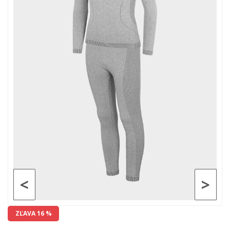
<
>
ZĽAVA 16 %