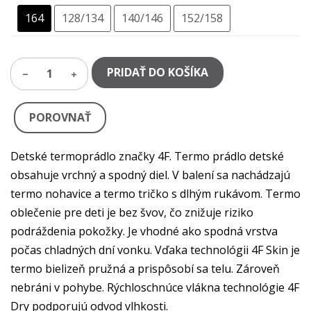
164
128/134
140/146
152/158
PRIDAŤ DO KOŠÍKA
1
POROVNAŤ
Detské termoprádlo značky 4F. Termo prádlo detské
obsahuje vrchný a spodný diel. V balení sa nachádzajú
termo nohavice a termo tričko s dlhým rukávom. Termo
oblečenie pre deti je bez švov, čo znižuje riziko
podráždenia pokožky. Je vhodné ako spodná vrstva
počas chladných dní vonku. Vďaka technológii 4F Skin je
termo bielizeň pružná a prispôsobí sa telu. Zároveň
nebráni v pohybe. Rýchloschnúce vlákna technológie 4F
Dry podporujú odvod vlhkosti.