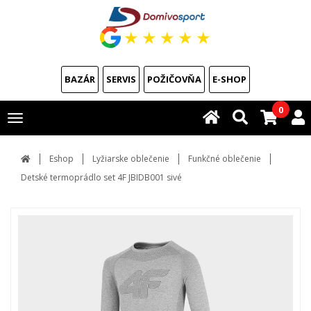
★
★
★
★
★
BAZÁR
SERVIS
POŽIČOVŇA
E-SHOP
0
Toggle
navigation
Eshop
Lyžiarske oblečenie
Funkčné oblečenie
Detské termoprádlo set 4F JBIDB001 sivé