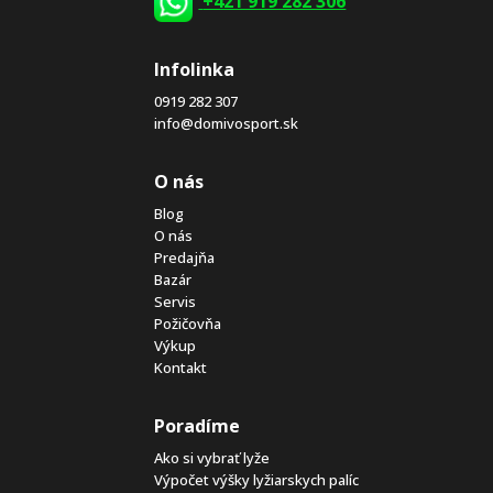
+421 919 282 306
Infolinka
0919 282 307
info@domivosport.sk
O nás
Blog
O nás
Predajňa
Bazár
Servis
Požičovňa
Výkup
Kontakt
Poradíme
Ako si vybrať lyže
Výpočet výšky lyžiarskych palíc