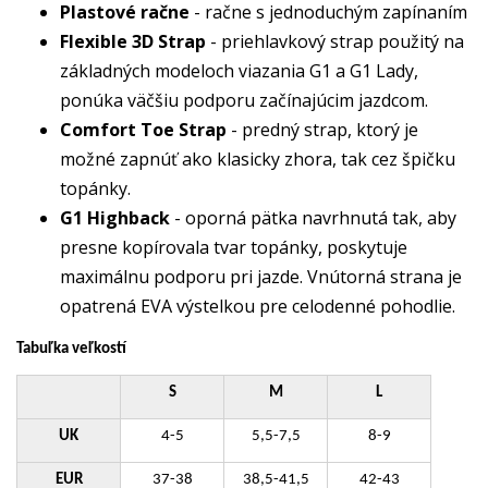
Plastové račne
- račne s jednoduchým zapínaním
Flexible 3D Strap
- priehlavkový strap použitý na
základných modeloch viazania G1 a G1 Lady,
ponúka väčšiu podporu začínajúcim jazdcom.
Comfort Toe Strap
- predný strap, ktorý je
možné zapnúť ako klasicky zhora, tak cez špičku
topánky.
G1 Highback
- oporná pätka navrhnutá tak, aby
presne kopírovala tvar topánky, poskytuje
maximálnu podporu pri jazde. Vnútorná strana je
opatrená EVA výstelkou pre celodenné pohodlie.
Tabuľka veľkostí
S
M
L
UK
4-5
5,5-7,5
8-9
EUR
37-38
38,5-41,5
42-43