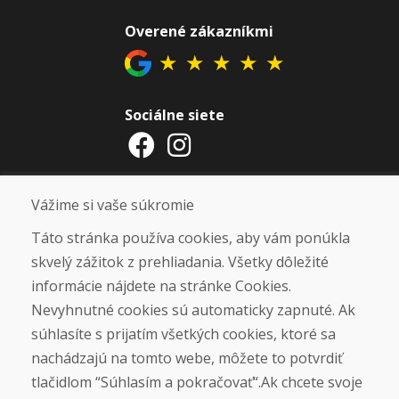
Overené zákazníkmi
★
★
★
★
★
Sociálne siete
Otváracie hodiny
Vážime si vaše súkromie
ZIMNÁ SEZÓNA 2025/2026 JE
Táto stránka používa cookies, aby vám ponúkla
UKONČENÁ. ĎAKUJEME VÁM ZA
skvelý zážitok z prehliadania. Všetky dôležité
PRIAZEŇ A TEŠÍME SA NA VÁS OPÄŤ
informácie nájdete na stránke Cookies.
OD 14. 9. 2026.
Nevyhnutné cookies sú automaticky zapnuté. Ak
súhlasíte s prijatím všetkých cookies, ktoré sa
Nájsť na Google mape
nachádzajú na tomto webe, môžete to potvrdiť
tlačidlom “Súhlasím a pokračovať“.Ak chcete svoje