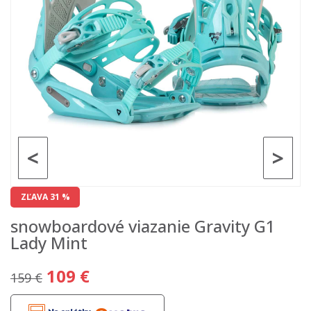
<
>
ZĽAVA 31 %
snowboardové viazanie Gravity G1
Lady Mint
109 €
159 €