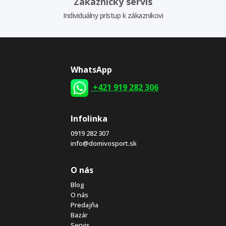
Zákaznícky servis
Individuálny prístup k zákazníkovi
WhatsApp
+421 919 282 306
Infolinka
0919 282 307
info@domivosport.sk
O nás
Blog
O nás
Predajňa
Bazár
Servis