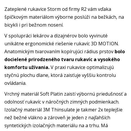
Zateplené rukavice Storm od firmy R2 vám vďaka
špičkovým materiálom výborne poslúži na bežkách, na
bicykli i pri bežnom nosení.
V spolupráci lekárov a dizajnérov bolo vyvinuté
unikátne ergonomické riešenie rukavíc 3D MOTION.
Anatomickým tvarovaním kopírujúci rádius prstov
bolo
docielené prirodzeného tvaru rukavíc a vysokého
komfortu užívania.
V praxi rukavice optimalizujú
styčnú plochu dlane, ktorá zaisťuje vyššiu kontrolu
ovládania.
Vrchný materiál Soft Platin zaistí výbornú priedušnosť a
odolnosť rukavíc v náročných zimných podmienkach.
Izolačný materiál 3M Thinsulate je takmer 2x teplejšie
než bežné vlákno a zároveň je jeden z najľahších
syntetických izolačných materiálu na a trhu. Má