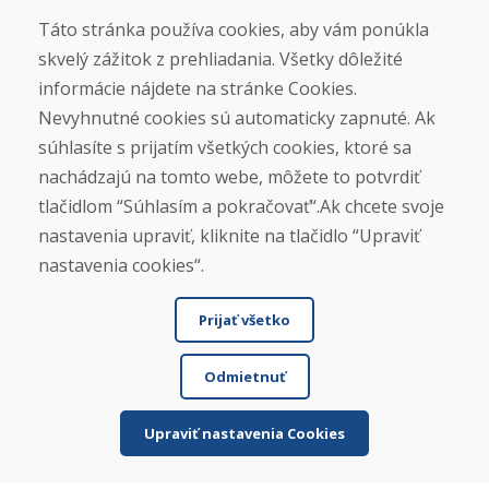
Otváracie hodiny
Táto stránka používa cookies, aby vám ponúkla
ZIMNÁ SEZÓNA 2025/2026 JE
skvelý zážitok z prehliadania. Všetky dôležité
UKONČENÁ. ĎAKUJEME VÁM ZA
informácie nájdete na stránke Cookies.
PRIAZEŇ A TEŠÍME SA NA VÁS OPÄŤ
Nevyhnutné cookies sú automaticky zapnuté. Ak
OD 14. 9. 2026.
súhlasíte s prijatím všetkých cookies, ktoré sa
nachádzajú na tomto webe, môžete to potvrdiť
Nájsť na Google mape
tlačidlom “Súhlasím a pokračovať“.Ak chcete svoje
nastavenia upraviť, kliknite na tlačidlo “Upraviť
nastavenia cookies“.
Prijať všetko
Odmietnuť
Upraviť nastavenia Cookies
© DOMIVOSPORT 2026, všetky práva vyhradené
DUFEKSOFT
-
tvorba webových stránok
,
tvorba e-shopov