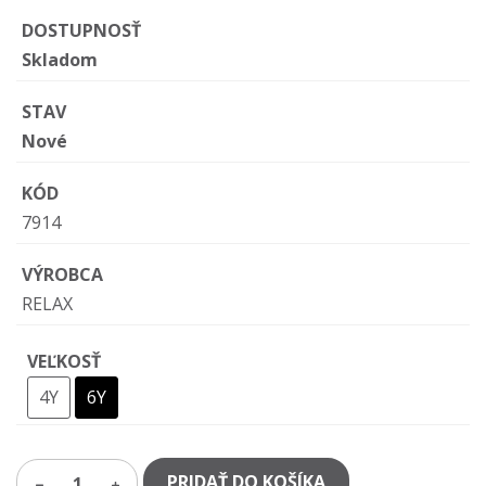
DOSTUPNOSŤ
Skladom
STAV
Nové
KÓD
7914
VÝROBCA
RELAX
VEĽKOSŤ
4Y
6Y
PRIDAŤ DO KOŠÍKA
1