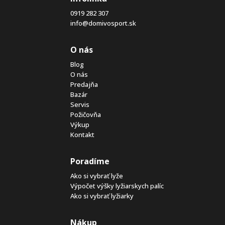
0919 282 307
info@domivosport.sk
O nás
Blog
O nás
Predajňa
Bazár
Servis
Požičovňa
Výkup
Kontakt
Poradíme
Ako si vybrať lyže
Výpočet výšky lyžiarskych palíc
Ako si vybrať lyžiarky
Nákup