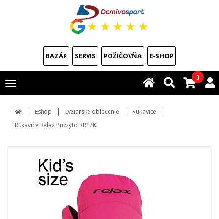
★
★
★
★
★
BAZÁR
SERVIS
POŽIČOVŇA
E-SHOP
0
Toggle
navigation
Eshop
Lyžiarske oblečenie
Rukavice
Rukavice Relax Puzzyto RR17K