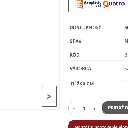
DOSTUPNOSŤ
S
STAV
N
KÓD
8
VÝROBCA
S
DĹŽKA CM
>
PRIDAŤ 
1
Montáž a nastavenie via