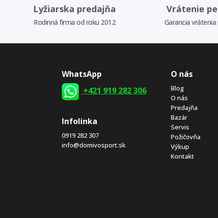
Lyžiarska predajňa
Vrátenie pe
Rodinná firma od roku 2012
Garancia vrátenia
WhatsApp
O nás
Blog
+421 919 282 306
O nás
Predajňa
Bazár
Infolinka
Servis
0919 282 307
Požičovňa
info@domivosport.sk
Výkup
Kontakt