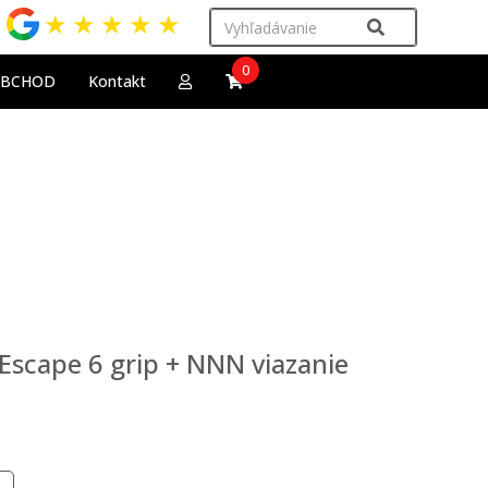
★
★
★
★
★
0
OBCHOD
Kontakt
Escape 6 grip + NNN viazanie