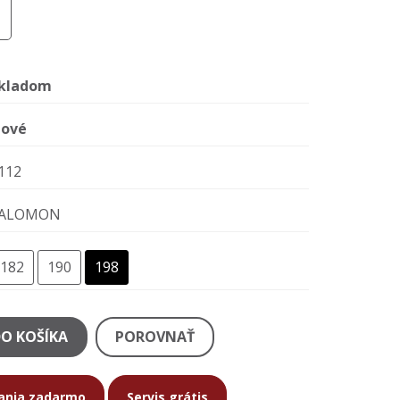
kladom
ové
112
ALOMON
182
190
198
DO KOŠÍKA
POROVNAŤ
zania zadarmo
Servis grátis