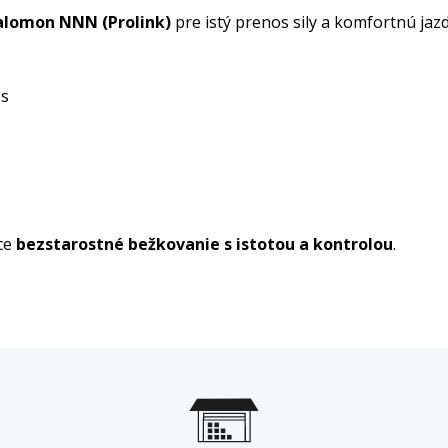
alomon NNN (Prolink)
pre istý prenos sily a komfortnú jaz
ss
hce
bezstarostné bežkovanie s istotou a kontrolou
.