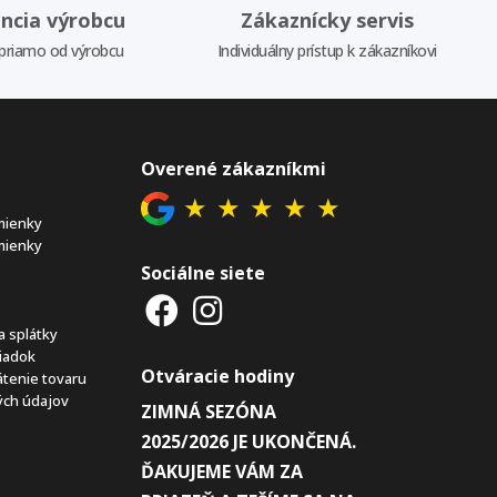
ncia výrobcu
Zákaznícky servis
priamo od výrobcu
Individuálny prístup k zákazníkovi
Overené zákazníkmi
★
★
★
★
★
mienky
mienky
Sociálne siete
a splátky
iadok
Otváracie hodiny
átenie tovaru
ch údajov
ZIMNÁ SEZÓNA
2025/2026 JE UKONČENÁ.
ĎAKUJEME VÁM ZA