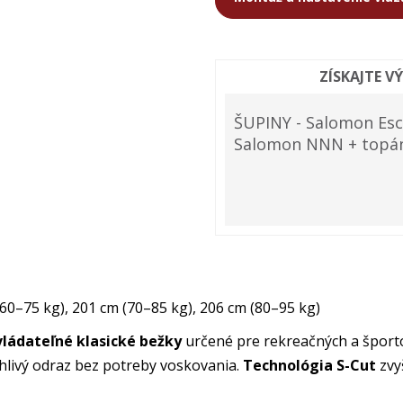
ZÍSKAJTE V
ŠUPINY - Salomon Esc
Salomon NNN + topán
(60–75 kg), 201 cm (70–85 kg), 206 cm (80–95 kg)
vládateľné klasické bežky
určené pre rekreačných a šport
hlivý odraz bez potreby voskovania.
Technológia S-Cut
zvyš