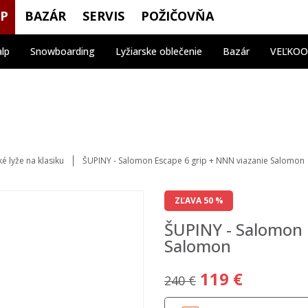
OP
BAZÁR
SERVIS
POŽIČOVŇA
alp
Snowboarding
Lyžiarske oblečenie
Bazár
VEĽKO
é lyže na klasiku
ŠUPINY - Salomon Escape 6 grip + NNN viazanie Salomon
ZĽAVA 50 %
ŠUPINY - Salomon 
Salomon
119 €
240 €