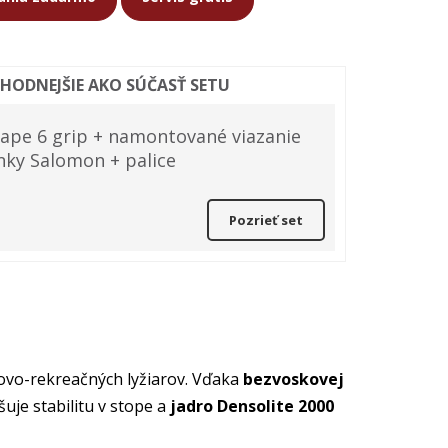
ÝHODNEJŠIE AKO SÚČASŤ SETU
ape 6 grip + namontované viazanie
ky Salomon + palice
Pozrieť set
ovo-rekreačných lyžiarov. Vďaka
bezvoskovej
uje stabilitu v stope a
jadro Densolite 2000