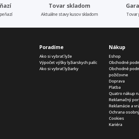
ňazí
Tovar skladom
Gara
 peňazí
Aktuálne stavy kusov skladom
Tovar 
Poradíme
Nákup
Ako si vybrať lyže
Eshop
Výpočet výšky lyžiarskych palíc
Obchodné pod
Ako si vybrať lyžiarky
Obchodné pod
požičovne
Doprava
Platba
Quatro nákup n
Reklamačný por
Reklamácie a vr
Ochrana osobný
Cookies
Kariéra