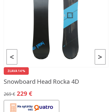
<
>
ZĽAVA 14 %
Snowboard Head Rocka 4D
229 €
269 €