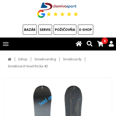
★
★
★
★
★
BAZÁR
SERVIS
POŽIČOVŇA
E-SHOP
0
Toggle
navigation
Eshop
Snowboarding
Snowboardy
Snowboard Head Rocka 4D