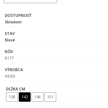
DOSTUPNOSŤ
Skladom
STAV
Nové
KÓD
8177
VÝROBCA
HEAD
DĹŽKA CM
138
142
146
151