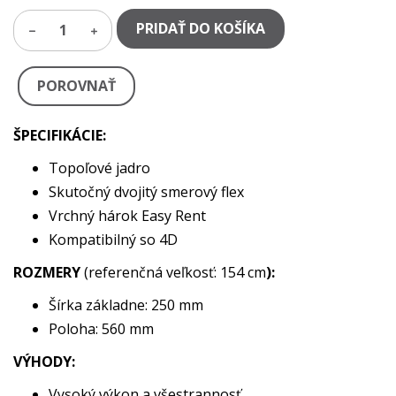
PRIDAŤ DO KOŠÍKA
1
POROVNAŤ
ŠPECIFIKÁCIE:
Topoľové jadro
Skutočný dvojitý smerový flex
Vrchný hárok Easy Rent
Kompatibilný so 4D
ROZMERY
(referenčná veľkosť: 154 cm
):
Šírka základne: 250 mm
Poloha: 560 mm
VÝHODY:
Vysoký výkon a všestrannosť