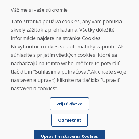
Sociálne siete
Vážime si vaše súkromie
Táto stránka používa cookies, aby vám ponúkla
skvelý zážitok z prehliadania. Všetky dôležité
Otváracie hodiny
informácie nájdete na stránke Cookies.
ZIMNÁ SEZÓNA 2025/2026 JE
Nevyhnutné cookies sú automaticky zapnuté. Ak
UKONČENÁ. ĎAKUJEME VÁM ZA
súhlasíte s prijatím všetkých cookies, ktoré sa
PRIAZEŇ A TEŠÍME SA NA VÁS OPÄŤ
nachádzajú na tomto webe, môžete to potvrdiť
OD 14. 9. 2026.
tlačidlom “Súhlasím a pokračovať“.Ak chcete svoje
nastavenia upraviť, kliknite na tlačidlo “Upraviť
Nájsť na Google mape
nastavenia cookies“.
Prijať všetko
Odmietnuť
Upraviť nastavenia Cookies