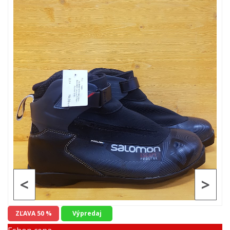
<
>
ZĽAVA 50 %
Výpredaj