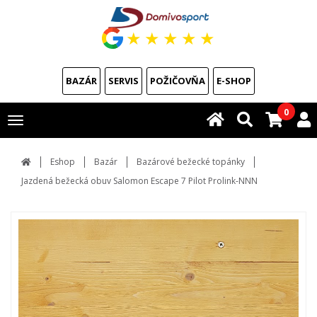
★
★
★
★
★
BAZÁR
SERVIS
POŽIČOVŇA
E-SHOP
0
Toggle
navigation
Eshop
Bazár
Bazárové bežecké topánky
Jazdená bežecká obuv Salomon Escape 7 Pilot Prolink-NNN