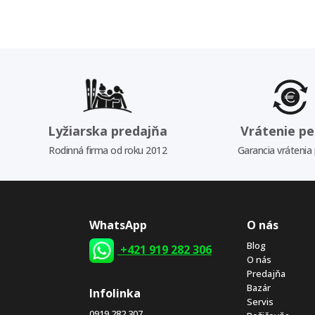
Lyžiarska predajňa
Vrátenie pe
Rodinná firma od roku 2012
Garancia vrátenia
WhatsApp
O nás
Blog
+421 919 282 306
O nás
Predajňa
Bazár
Infolinka
Servis
0919 282 307