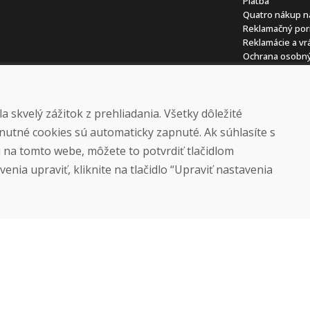
Platba
Quatro nákup n
Reklamačný por
Reklamácie a vr
Ochrana osobný
Cookies
Kariéra
 skvelý zážitok z prehliadania. Všetky dôležité
nutné cookies sú automaticky zapnuté. Ak súhlasíte s
ú na tomto webe, môžete to potvrdiť tlačidlom
enia upraviť, kliknite na tlačidlo “Upraviť nastavenia