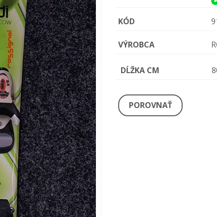
KÓD
9
VÝROBCA
R
DĹŽKA CM
8
POROVNAŤ