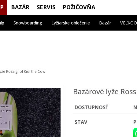
OP
BAZÁR
SERVIS
POŽIČOVŇA
alp
Snowboarding
Lyžiarske oblečenie
Bazár
VEĽKO
yže Rossignol Kidi the Cow
Bazárové lyže Ross
DOSTUPNOSŤ
N
STAV
P