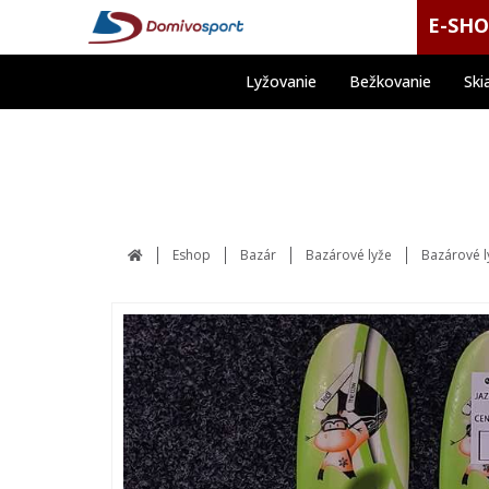
E-SH
Lyžovanie
Bežkovanie
Ski
Eshop
Bazár
Bazárové lyže
Bazárové l