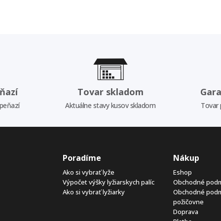
ňazí
Tovar skladom
Gara
 peňazí
Aktuálne stavy kusov skladom
Tovar 
Poradíme
Nákup
Ako si vybrať lyže
Eshop
Výpočet výšky lyžiarskych palíc
Obchodné pod
Ako si vybrať lyžiarky
Obchodné pod
požičovne
Doprava