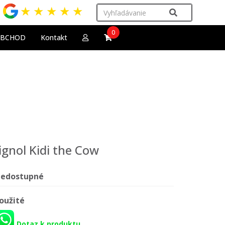
★
★
★
★
★
0
OBCHOD
Kontakt
ignol Kidi the Cow
edostupné
oužité
Dotaz k produktu