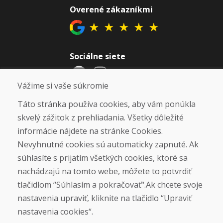
Overené zákazníkmi
★
★
★
★
★
Sociálne siete
Vážime si vaše súkromie
Otváracie hodiny
Táto stránka používa cookies, aby vám ponúkla
skvelý zážitok z prehliadania. Všetky dôležité
ZIMNÁ SEZÓNA 2025/2026 JE
informácie nájdete na stránke Cookies.
UKONČENÁ. ĎAKUJEME VÁM ZA
Nevyhnutné cookies sú automaticky zapnuté. Ak
PRIAZEŇ A TEŠÍME SA NA VÁS OPÄŤ
súhlasíte s prijatím všetkých cookies, ktoré sa
OD 14. 9. 2026.
nachádzajú na tomto webe, môžete to potvrdiť
Nájsť na Google mape
tlačidlom “Súhlasím a pokračovať“.Ak chcete svoje
nastavenia upraviť, kliknite na tlačidlo “Upraviť
nastavenia cookies“.