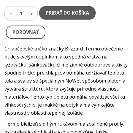
PRIDAŤ DO KOŠÍKA
1
POROVNAŤ
Chlapčenské tričko značky Blizzard. Termo oblečenie
bude skvelým doplnkom ako spodná vrstva na
lyžovačku, sánkovačku či iné zimné outdoorové aktivity.
Spodné tričko pre chlapcov pomáha udržiavať teplotu
tela a svalov so špeciálnym NoWet spôsobom pletenia
vytvára štruktúru, ktorá zvyšuje prírodné vlastnosti
materiálov. Tento typ úpletu pomáha odvádzať všetku
vlhkosť rýchlo, je mäkké na dotyk a má vynikajúce
vlastnosti v oblasti tepelnej izolácie.
Termo bielizeň s dlhým rukávom má zosilnené profily,
extra elastické oblasti a vzduchové zóny, takže