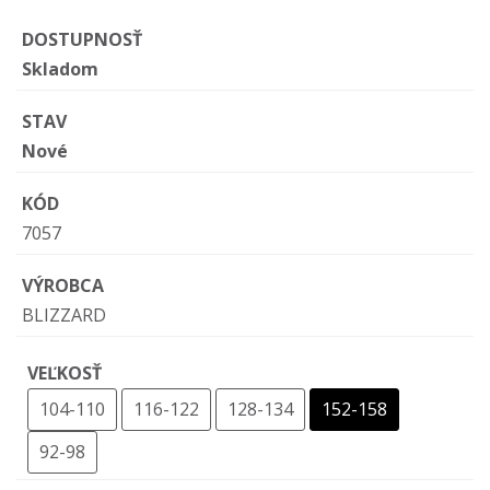
DOSTUPNOSŤ
Skladom
STAV
Nové
KÓD
7057
VÝROBCA
BLIZZARD
VEĽKOSŤ
104-110
116-122
128-134
152-158
92-98