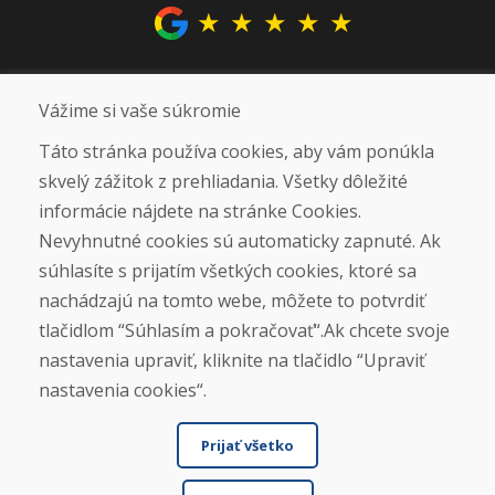
★
★
★
★
★
Sociálne siete
Vážime si vaše súkromie
Táto stránka používa cookies, aby vám ponúkla
skvelý zážitok z prehliadania. Všetky dôležité
Otváracie hodiny
informácie nájdete na stránke Cookies.
ZIMNÁ SEZÓNA 2025/2026 JE
Nevyhnutné cookies sú automaticky zapnuté. Ak
UKONČENÁ. ĎAKUJEME VÁM ZA
súhlasíte s prijatím všetkých cookies, ktoré sa
PRIAZEŇ A TEŠÍME SA NA VÁS OPÄŤ
nachádzajú na tomto webe, môžete to potvrdiť
OD 14. 9. 2026.
tlačidlom “Súhlasím a pokračovať“.Ak chcete svoje
nastavenia upraviť, kliknite na tlačidlo “Upraviť
Nájsť na Google mape
nastavenia cookies“.
Prijať všetko