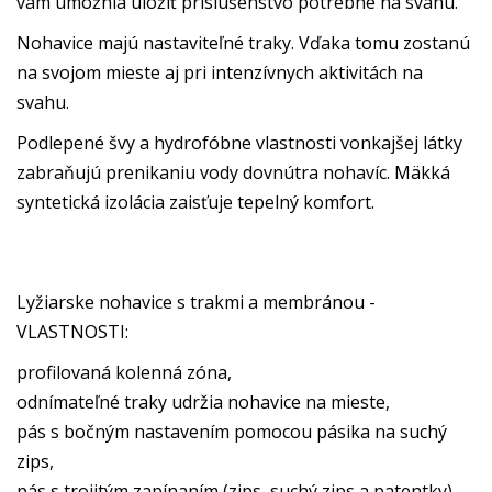
vám umožnia uložiť príslušenstvo potrebné na svahu.
Nohavice majú nastaviteľné traky. Vďaka tomu zostanú
na svojom mieste aj pri intenzívnych aktivitách na
svahu.
Podlepené švy a hydrofóbne vlastnosti vonkajšej látky
zabraňujú prenikaniu vody dovnútra nohavíc. Mäkká
syntetická izolácia zaisťuje tepelný komfort.
Lyžiarske nohavice s trakmi a membránou -
VLASTNOSTI:
profilovaná kolenná zóna,
odnímateľné traky udržia nohavice na mieste,
pás s bočným nastavením pomocou pásika na suchý
zips,
pás s trojitým zapínaním (zips, suchý zips a patentky),