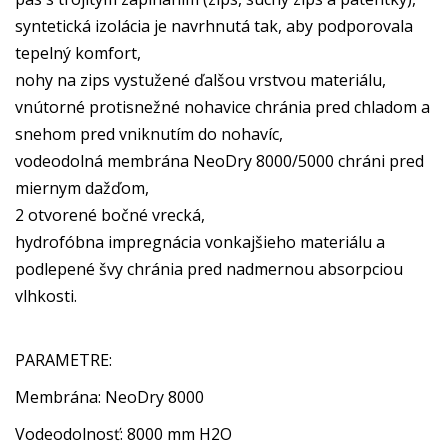
syntetická izolácia je navrhnutá tak, aby podporovala
tepelný komfort,
nohy na zips vystužené ďalšou vrstvou materiálu,
vnútorné protisnežné nohavice chránia pred chladom a
snehom pred vniknutím do nohavíc,
vodeodolná membrána NeoDry 8000/5000 chráni pred
miernym dažďom,
2 otvorené bočné vrecká,
hydrofóbna impregnácia vonkajšieho materiálu a
podlepené švy chránia pred nadmernou absorpciou
vlhkosti.
PARAMETRE:
Membrána: NeoDry 8000
Vodeodolnosť: 8000 mm H2O