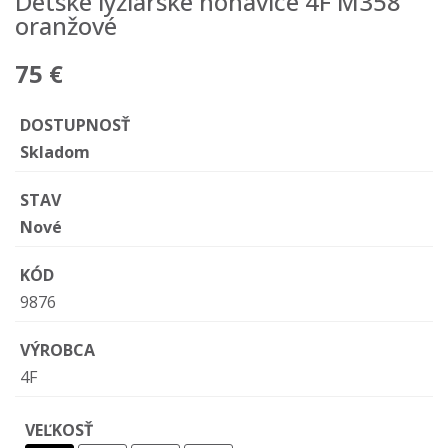
Detské lyžiarske nohavice 4F M358
oranžové
75 €
DOSTUPNOSŤ
Skladom
STAV
Nové
KÓD
9876
VÝROBCA
4F
VEĽKOSŤ