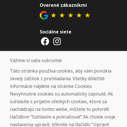
Overené zákazníkmi
★
★
★
★
★
Sociálne siete
Otváracie hodiny
Vážime si vaše súkromie
ZIMNÁ SEZÓNA 2025/2026 JE
Táto stránka používa cookies, aby vám ponúkla
UKONČENÁ. ĎAKUJEME VÁM ZA
skvelý zážitok z prehliadania. Všetky dôležité
PRIAZEŇ A TEŠÍME SA NA VÁS OPÄŤ
informácie nájdete na stránke Cookies.
OD 14. 9. 2026.
Nevyhnutné cookies sú automaticky zapnuté. Ak
súhlasíte s prijatím všetkých cookies, ktoré sa
Nájsť na Google mape
nachádzajú na tomto webe, môžete to potvrdiť
tlačidlom “Súhlasím a pokračovať“.Ak chcete svoje
nastavenia upraviť, kliknite na tlačidlo “Upraviť