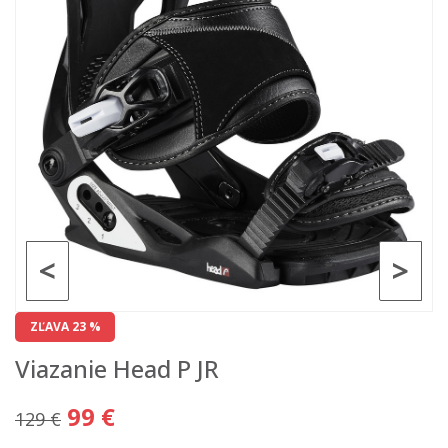
<
>
ZĽAVA 23 %
Viazanie Head P JR
99 €
129 €