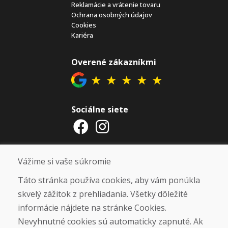
Reklamácie a vrátenie tovaru
Ochrana osobných údajov
Cookies
Kariéra
Overené zákazníkmi
★
★
★
★
★
Sociálne siete
Otváracie hodiny
Vážime si vaše súkromie
ZIMNÁ SEZÓNA 2025/2026 JE
Táto stránka používa cookies, aby vám ponúkla
UKONČENÁ. ĎAKUJEME VÁM ZA
skvelý zážitok z prehliadania. Všetky dôležité
PRIAZEŇ A TEŠÍME SA NA VÁS OPÄŤ
informácie nájdete na stránke Cookies.
OD 14. 9. 2026.
Nevyhnutné cookies sú automaticky zapnuté. Ak