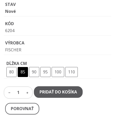
STAV
Nové
KÓD
6204
VÝROBCA
FISCHER
DĹŽKA CM
80
85
90
95
100
110
PRIDAŤ DO KOŠÍKA
1
POROVNAŤ