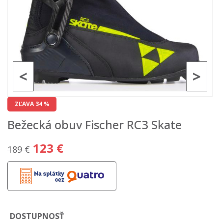
<
>
ZĽAVA 34 %
Bežecká obuv Fischer RC3 Skate
123 €
189 €
DOSTUPNOSŤ