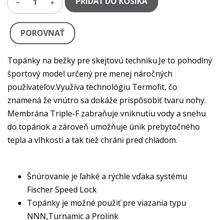
PRIDAŤ DO KOŠÍKA
1
POROVNAŤ
Topánky na bežky pre skejtovú techniku.Je to pohodlný
športový model určený pre menej náročných
používateľov.Využíva technológiu Termofit, čo
znamená že vnútro sa dokáže prispôsobiť tvaru nohy.
Membrána Triple-F zabraňuje vniknutiu vody a snehu
do topánok a zároveň umožňuje únik prebytočného
tepla a vlhkosti a tak tiež chráni pred chladom.
Šnúrovanie je ľahké a rýchle vďaka systému
Fischer Speed Lock
Topánky je možné použiť pre viazania typu
NNN,Turnamic a Prolink