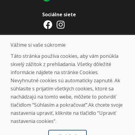
Sociálne siete
Otváracie hodiny
Vážime si vaše súkromie
ZIMNÁ SEZÓNA 2025/2026 JE
Táto stránka používa cookies, aby vám ponúkla
UKONČENÁ. ĎAKUJEME VÁM ZA
skvelý zážitok z prehliadania. Všetky dôležité
PRIAZEŇ A TEŠÍME SA NA VÁS OPÄŤ
informácie nájdete na stránke Cookies.
OD 14. 9. 2026.
Nevyhnutné cookies sú automaticky zapnuté. Ak
súhlasíte s prijatím všetkých cookies, ktoré sa
Nájsť na Google mape
nachádzajú na tomto webe, môžete to potvrdiť
tlačidlom “Súhlasím a pokračovať“.Ak chcete svoje
nastavenia upraviť, kliknite na tlačidlo “Upraviť
nastavenia cookies“.