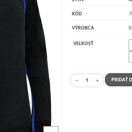
KÓD
7
VÝROBCA
B
VEĽKOSŤ
PRIDAŤ 
1