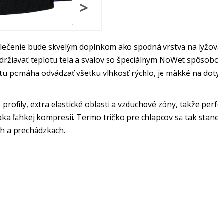
>
blečenie bude skvelým doplnkom ako spodná vrstva na lyžov
držiavať teplotu tela a svalov so špeciálnym NoWet spôsobo
etu pomáha odvádzať všetku vlhkosť rýchlo, je mäkké na dotyk
rofily, extra elastické oblasti a vzduchové zóny, takže perf
a ľahkej kompresii. Termo tričko pre chlapcov sa tak stan
ach a prechádzkach.