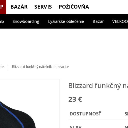
OP
BAZÁR
SERVIS
POŽIČOVŇA
alp
Snowboarding
Lyžiarske oblečenie
Bazár
VEĽKO
nie
Blizzard funkčný nátelník anthracite
Blizzard funkčný n
23 €
DOSTUPNOSŤ
S
STAV
N