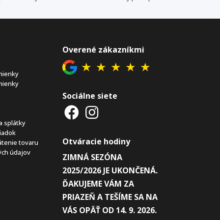
Overené zákazníkmi
★
★
★
★
★
mienky
mienky
Sociálne siete
a splátky
iadok
Otváracie hodiny
átenie tovaru
ch údajov
ZIMNÁ SEZÓNA
2025/2026 JE UKONČENÁ.
ĎAKUJEME VÁM ZA
PRIAZEŇ A TEŠÍME SA NA
VÁS OPÄŤ OD 14. 9. 2026.