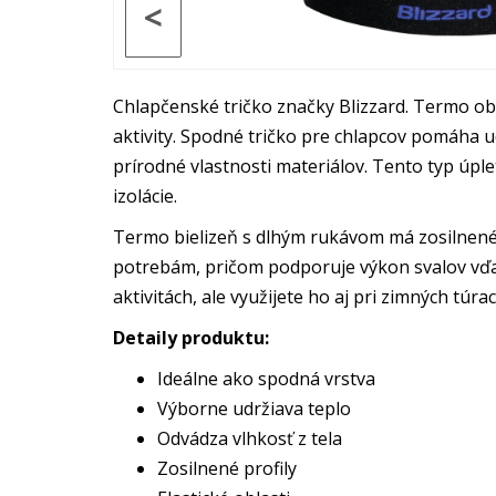
<
Chlapčenské tričko značky Blizzard. Termo o
aktivity. Spodné tričko pre chlapcov pomáha u
prírodné vlastnosti materiálov. Tento typ úpl
izolácie.
Termo bielizeň s dlhým rukávom má zosilnené p
potrebám, pričom podporuje výkon svalov vďak
aktivitách, ale využijete ho aj pri zimných túr
Detaily produktu:
Ideálne ako spodná vrstva
Výborne udržiava teplo
Odvádza vlhkosť z tela
Zosilnené profily