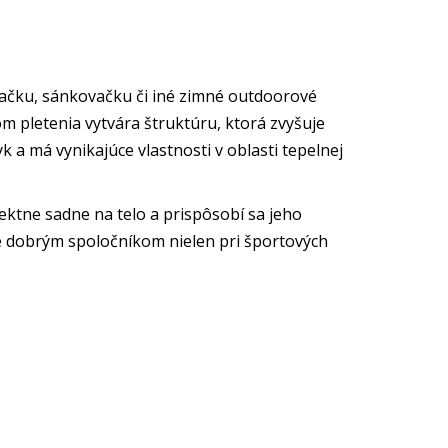
ačku, sánkovačku či iné zimné outdoorové
m pletenia vytvára štruktúru, ktorá zvyšuje
 a má vynikajúce vlastnosti v oblasti tepelnej
ektne sadne na telo a prispôsobí sa jeho
e dobrým spoločníkom nielen pri športových