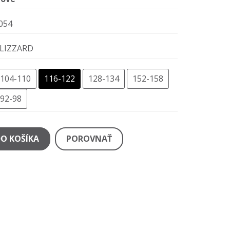
054
LIZZARD
104-110
116-122
128-134
152-158
92-98
DO KOŠÍKA
POROVNAŤ