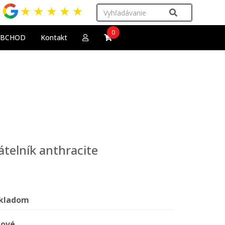
★
★
★
★
★
0
OBCHOD
Kontakt
átelník anthracite
kladom
ové