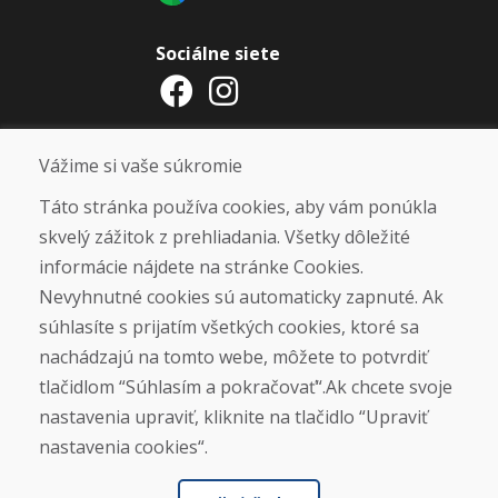
Sociálne siete
Otváracie hodiny
Vážime si vaše súkromie
ZIMNÁ SEZÓNA 2025/2026 JE
Táto stránka používa cookies, aby vám ponúkla
UKONČENÁ. ĎAKUJEME VÁM ZA
skvelý zážitok z prehliadania. Všetky dôležité
PRIAZEŇ A TEŠÍME SA NA VÁS OPÄŤ
informácie nájdete na stránke Cookies.
OD 14. 9. 2026.
Nevyhnutné cookies sú automaticky zapnuté. Ak
súhlasíte s prijatím všetkých cookies, ktoré sa
Nájsť na Google mape
nachádzajú na tomto webe, môžete to potvrdiť
tlačidlom “Súhlasím a pokračovať“.Ak chcete svoje
nastavenia upraviť, kliknite na tlačidlo “Upraviť
nastavenia cookies“.