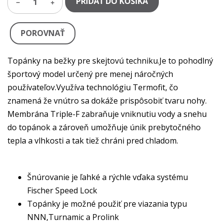
PRIDAŤ DO KOŠÍKA
1
POROVNAŤ
Topánky na bežky pre skejtovú techniku.Je to pohodlný
športový model určený pre menej náročných
používateľov.Využíva technológiu Termofit, čo
znamená že vnútro sa dokáže prispôsobiť tvaru nohy.
Membrána Triple-F zabraňuje vniknutiu vody a snehu
do topánok a zároveň umožňuje únik prebytočného
tepla a vlhkosti a tak tiež chráni pred chladom.
Šnúrovanie je ľahké a rýchle vďaka systému
Fischer Speed Lock
Topánky je možné použiť pre viazania typu
NNN,Turnamic a Prolink