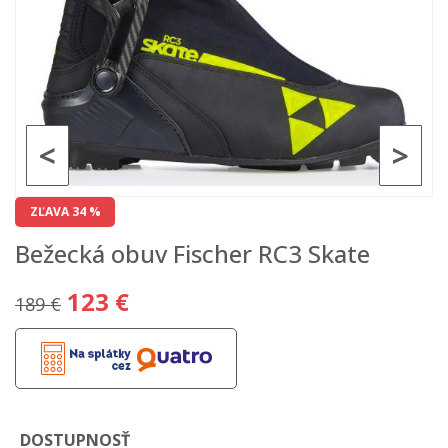
<
>
ZĽAVA 34 %
Bežecká obuv Fischer RC3 Skate
123 €
189 €
DOSTUPNOSŤ