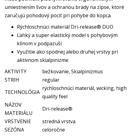
umiestnením švov a ochranou brady na zipse, ktoré
zaručujú pohodový pocit pri pohybe do kopca.
Rýchloschnúci materiál Dri-release® DUO
Ľahký a super elastický model s pohybovým
klinom v podpazuší
Využitie ako spodnej alebo druhej vrstvy pri
aktívnom skialpinizme
AKTIVITY
bežkovanie, Skialpinizmus
STRIH
regular
rýchloschnúci materiál, wicking, high
TECHNOLÓGIA
quality feel
NÁZOV
Dri-release®
MATERIÁLU
VRSTVENIE
stredná vrstva
SEZÓNA
celoročne