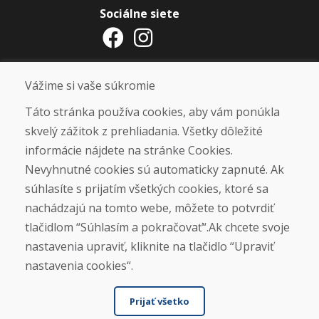
Sociálne siete
Otváracie hodiny
Vážime si vaše súkromie
ZIMNÁ SEZÓNA 2025/2026 JE
Táto stránka používa cookies, aby vám ponúkla
UKONČENÁ. ĎAKUJEME VÁM ZA
skvelý zážitok z prehliadania. Všetky dôležité
PRIAZEŇ A TEŠÍME SA NA VÁS OPÄŤ
informácie nájdete na stránke Cookies.
OD 14. 9. 2026.
Nevyhnutné cookies sú automaticky zapnuté. Ak
súhlasíte s prijatím všetkých cookies, ktoré sa
Nájsť na Google mape
nachádzajú na tomto webe, môžete to potvrdiť
tlačidlom “Súhlasím a pokračovať“.Ak chcete svoje
nastavenia upraviť, kliknite na tlačidlo “Upraviť
nastavenia cookies“.
Prijať všetko