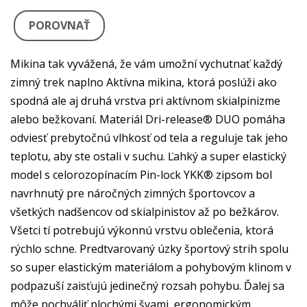
POROVNAŤ
Mikina tak vyvážená, že vám umožní vychutnať každý
zimný trek naplno Aktívna mikina, ktorá poslúži ako
spodná ale aj druhá vrstva pri aktívnom skialpinizme
alebo bežkovaní. Materiál Dri-release® DUO pomáha
odviesť prebytočnú vlhkosť od tela a reguluje tak jeho
teplotu, aby ste ostali v suchu. Ľahký a super elastický
model s celorozopínacím Pin-lock YKK® zipsom bol
navrhnutý pre náročných zimných športovcov a
všetkých nadšencov od skialpinistov až po bežkárov.
Všetci tí potrebujú výkonnú vrstvu oblečenia, ktorá
rýchlo schne. Predtvarovaný úzky športový strih spolu
so super elastickým materiálom a pohybovým klinom v
podpazuší zaisťujú jedinečný rozsah pohybu. Ďalej sa
môže pochváliť plochými švami, ergonomickým