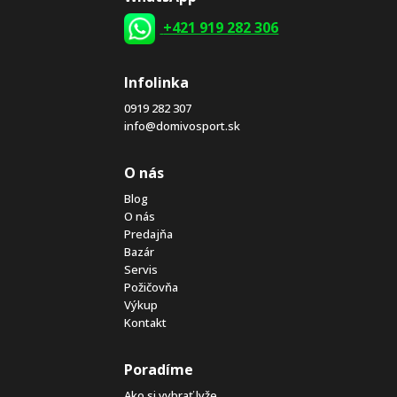
+421 919 282 306
Infolinka
0919 282 307
info@domivosport.sk
O nás
Blog
O nás
Predajňa
Bazár
Servis
Požičovňa
Výkup
Kontakt
Poradíme
Ako si vybrať lyže