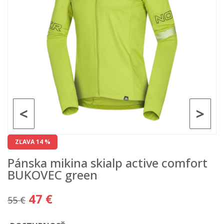
<
>
ZĽAVA 14 %
Pánska mikina skialp active comfort
BUKOVEC green
47 €
55 €