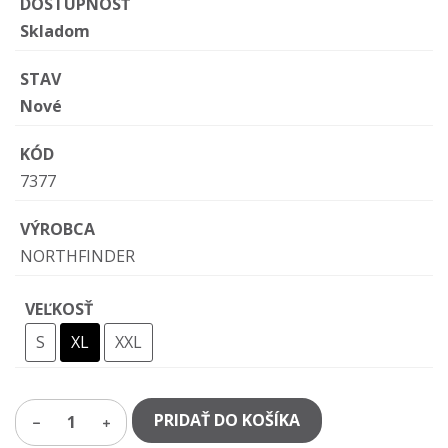
DOSTUPNOSŤ
Skladom
STAV
Nové
KÓD
7377
VÝROBCA
NORTHFINDER
VEĽKOSŤ
S
XL
XXL
PRIDAŤ DO KOŠÍKA
1