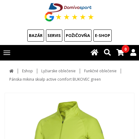
★
★
★
★
★
BAZÁR
SERVIS
POŽIČOVŇA
E-SHOP
0
Toggle
navigation
Eshop
Lyžiarske oblečenie
Funkčné oblečenie
Pánska mikina skialp active comfort BUKOVEC green