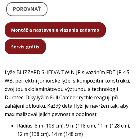
POROVNAŤ
Montáž a nastavenie viazania zadarmo
Servis grátis
Lyže BLIZZARD SHEEVA TWIN JR s vázáním FDT JR 4.5
WB, perfektní juniorské lyže, s kompozitní konstrukcí,
dvojitou sklolaminátovou výztuhou a technologií
Duratec. Díky lyžím Full Camber rychle reagují při
zahájení oblouku. Každý detail lyží je navržen tak, aby
maximalizoval jejich pevnost a odolnost.
Rádius: 8 m (108 cm), 9 m (118 cm), 11 m (128 cm),
12 m (138 cm), 14 m (148 cm)