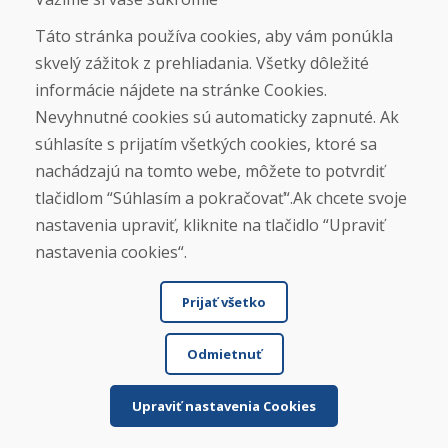
Bazár
Táto stránka používa cookies, aby vám ponúkla
Servis
Požičovňa
skvelý zážitok z prehliadania. Všetky dôležité
Výkup
informácie nájdete na stránke Cookies.
Kontakt
Nevyhnutné cookies sú automaticky zapnuté. Ak
súhlasíte s prijatím všetkých cookies, ktoré sa
Poradíme
nachádzajú na tomto webe, môžete to potvrdiť
Ako si vybrať lyže
tlačidlom “Súhlasím a pokračovať“.Ak chcete svoje
Výpočet výšky lyžiarskych palíc
Ako si vybrať lyžiarky
nastavenia upraviť, kliknite na tlačidlo “Upraviť
nastavenia cookies“.
Nákup
Prijať všetko
Eshop
Obchodné podmienky
Obchodné podmienky požičovne
Odmietnuť
Doprava
Platba
Quatro nákup na splátky
Upraviť nastavenia Cookies
Reklamačný poriadok
Reklamácie a vrátenie tovaru