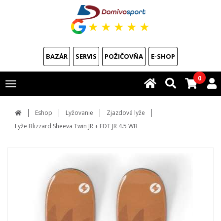
★
★
★
★
★
BAZÁR
SERVIS
POŽIČOVŇA
E-SHOP
0
Toggle
navigation
Eshop
Lyžovanie
Zjazdové lyže
Lyže Blizzard Sheeva Twin JR + FDT JR 4.5 WB