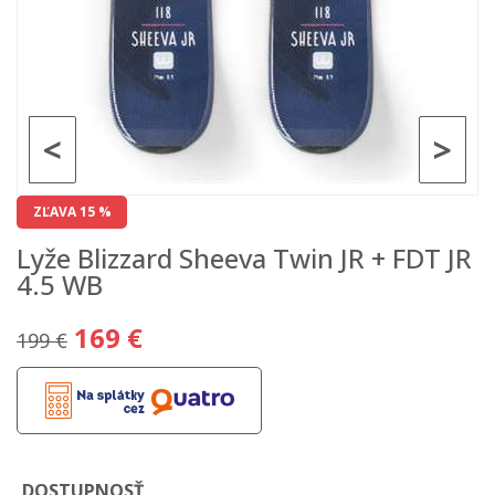
<
>
ZĽAVA 15 %
Lyže Blizzard Sheeva Twin JR + FDT JR
4.5 WB
169 €
199 €
DOSTUPNOSŤ