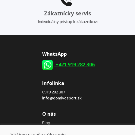
Zákaznícky servis
Individuálny prístup k zákazníkovi
WhatsApp
+421 919 282 306
Infolinka
0919 282 307
info@domivosport.sk
O nás
Blog
O nás
Vážime si vaše súkromie
Predajňa