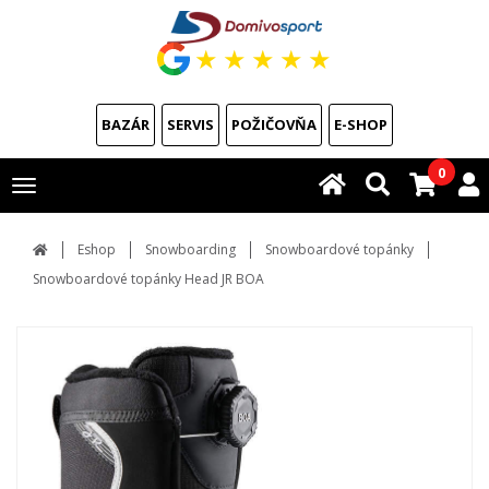
★
★
★
★
★
BAZÁR
SERVIS
POŽIČOVŇA
E-SHOP
0
Toggle
navigation
Eshop
Snowboarding
Snowboardové topánky
Snowboardové topánky Head JR BOA