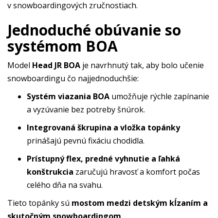
v snowboardingových zručnostiach.
Jednoduché obúvanie so
systémom BOA
Model
Head JR BOA
je navrhnutý tak, aby bolo učenie
snowboardingu čo najjednoduchšie:
Systém viazania BOA
umožňuje rýchle zapínanie
a vyzúvanie bez potreby šnúrok.
Integrovaná škrupina a vložka topánky
prinášajú pevnú fixáciu chodidla.
Prístupný flex, predné vyhnutie a ľahká
konštrukcia
zaručujú hravosť a komfort počas
celého dňa na svahu.
Tieto topánky sú
mostom medzi detským kĺzaním a
skutočným snowboardingom
.