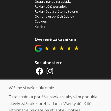
Quatro nákup na splátky
Reklamačný poriadok
Reklamácie a vrátenie tovaru
Ochrana osobných údajov
Cookies
Kariéra
Overené zákazníkmi
★
★
★
★
★
Sociálne siete
Otváracie hodiny
Vážime si vaše súkromie
ZIMNÁ SEZÓNA 2025/2026 JE
Táto stránka používa cookies, aby vám ponúkla
UKONČENÁ. ĎAKUJEME VÁM ZA
skvelý zážitok z prehliadania. Všetky dôležité
PRIAZEŇ A TEŠÍME SA NA VÁS OPÄŤ
informácie nájdete na stránke Cookies.