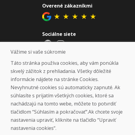
Overené zákazníkmi
★
★
★
★
★
Sociálne siete
Vážime si vaše súkromie
Otváracie hodiny
Táto stránka používa cookies, aby vám ponúkla
skvelý zážitok z prehliadania. Všetky dôležité
ZIMNÁ SEZÓNA 2025/2026 JE
informácie nájdete na stránke Cookies.
UKONČENÁ. ĎAKUJEME VÁM ZA
Nevyhnutné cookies sú automaticky zapnuté. Ak
PRIAZEŇ A TEŠÍME SA NA VÁS OPÄŤ
súhlasíte s prijatím všetkých cookies, ktoré sa
OD 14. 9. 2026.
nachádzajú na tomto webe, môžete to potvrdiť
Nájsť na Google mape
tlačidlom “Súhlasím a pokračovať“.Ak chcete svoje
nastavenia upraviť, kliknite na tlačidlo “Upraviť
nastavenia cookies“.