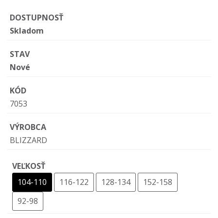
DOSTUPNOSŤ
Skladom
STAV
Nové
KÓD
7053
VÝROBCA
BLIZZARD
VEĽKOSŤ
104-110
116-122
128-134
152-158
92-98