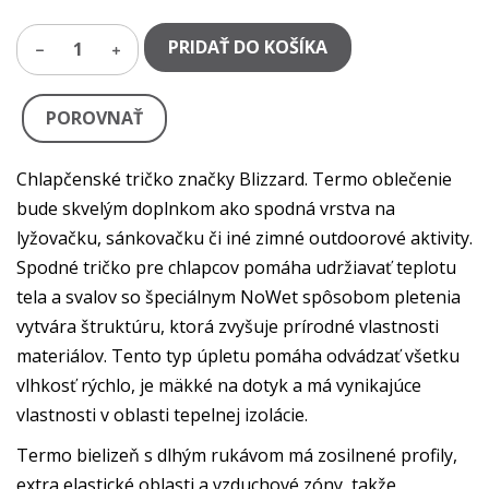
PRIDAŤ DO KOŠÍKA
1
POROVNAŤ
Chlapčenské tričko značky Blizzard. Termo oblečenie
bude skvelým doplnkom ako spodná vrstva na
lyžovačku, sánkovačku či iné zimné outdoorové aktivity.
Spodné tričko pre chlapcov pomáha udržiavať teplotu
tela a svalov so špeciálnym NoWet spôsobom pletenia
vytvára štruktúru, ktorá zvyšuje prírodné vlastnosti
materiálov. Tento typ úpletu pomáha odvádzať všetku
vlhkosť rýchlo, je mäkké na dotyk a má vynikajúce
vlastnosti v oblasti tepelnej izolácie.
Termo bielizeň s dlhým rukávom má zosilnené profily,
extra elastické oblasti a vzduchové zóny, takže